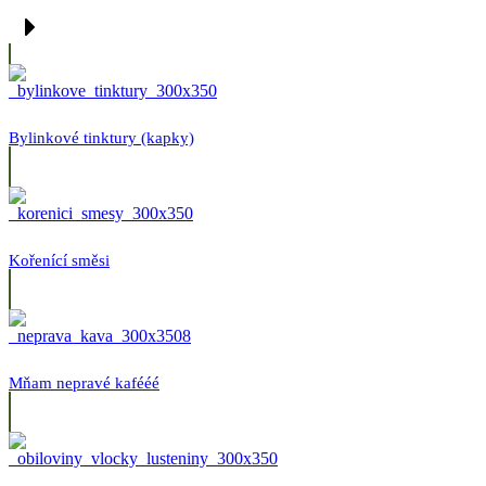
Bylinkové tinktury (kapky)
Kořenící směsi
Mňam nepravé kafééé