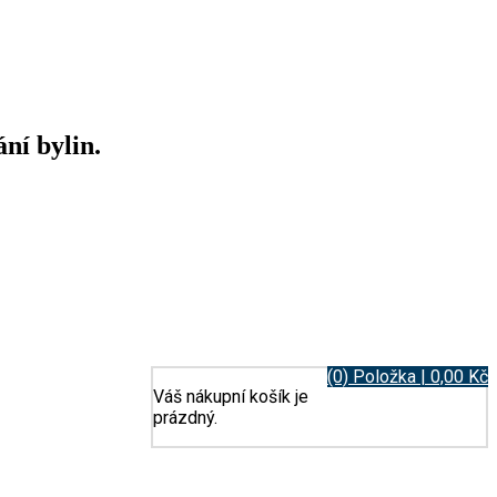
ní bylin.
(0) Položka | 0,00 Kč
Váš nákupní košík je
prázdný.