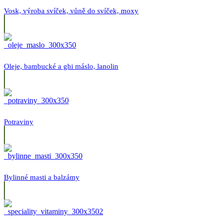
Vosk, výroba svíček, vůně do svíček, moxy
Oleje, bambucké a ghi máslo, lanolin
Potraviny
Bylinné masti a balzámy