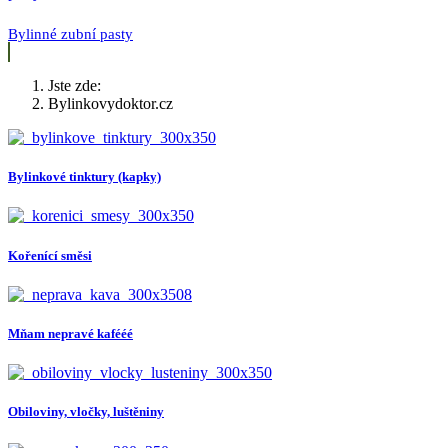
Bylinné zubní pasty
Jste zde:
Bylinkovydoktor.cz
Bylinkové tinktury (kapky)
Kořenící směsi
Mňam nepravé kafééé
Obiloviny, vločky, luštěniny