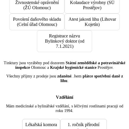
Živnostenské oprávnění
Kolaudace výrobny (SÚ
(ŽÚ Olomouc)
Prostějov)
Povolení daňového skladu
Atest jakosti lihu (Lihovar
(Celní úřad Olomouc)
Kojetín)
Registrace názvu
Bylinkový doktor (od
7.1.2021)
Tinktury jsou vyráběny pod dozorem
Státní zemědělské a potravinářské
inspekce
Olomouc a
Krajské hygienické stanice
Prostějov.
Všechny příjmy z prodeje jsou
zdaněné
. Jsem
plátce spotřební daně z
lihu
.
Vzdělání
Mám medicínské a bylinářské vzdělání, s léčivými rostlinami pracuji od
roku 1994.
Lékařská komora
1. ročník přírodní