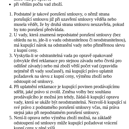
při větším počtu vad zboží.
Podstatné je takové porušení smlouvy, o němž strana
porušující smlouvu již při uzavření smlouvy věděla nebo
musela vědět, že by druhá strana smlouvu neuzavřela, pokud
by toto porušení předvídala.
U vady, která znamená nepodstatné porušení smlouvy (bez
ohledu na to, jde-li o vadu odstranitelnou či neodstranitelnou),
má kupující nárok na odstranění vady nebo přiměřenou slevu
z kupní ceny.
Vyskytla-li se odstranitelná vada po opravě opakovaně
(obvykle třetí reklamace pro stejnou závadu nebo čtvrtá pro
odlišné závady) nebo má zboží větší počet vad (zpravidla
nejméně tři vady současně), má kupující právo uplatnit
požadavek na slevu z kupní ceny, výměnu zboží nebo
odstoupit od smlouvy.
Při uplatnění reklamace je kupující povinen prodávajícímu
sdělit, jaké právo si zvolil. Změna volby bez souhlasu
prodávajícího je možná jen tehdy, žádal-li kupující opravu
vady, která se ukáže být neodstranitelná. Nezvolí-li kupující si
své právo z podstatného porušení smlouvy včas, má práva
stejná jako při nepodstatném porušení smlouvy.
Není-li oprava nebo výměna zboží možná, na základě
odstoupení od smlouvy může kupující požadovat vrácení
kupní ceny v plné výši.