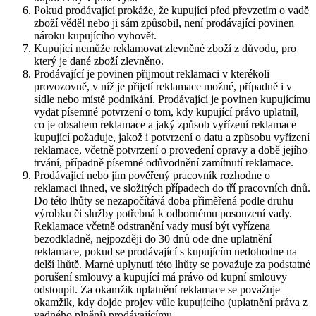
Pokud prodávající prokáže, že kupující před převzetím o vadě
zboží věděl nebo ji sám způsobil, není prodávající povinen
nároku kupujícího vyhovět.
Kupující nemůže reklamovat zlevněné zboží z důvodu, pro
který je dané zboží zlevněno.
Prodávající je povinen přijmout reklamaci v kterékoli
provozovně, v níž je přijetí reklamace možné, případně i v
sídle nebo místě podnikání. Prodávající je povinen kupujícímu
vydat písemné potvrzení o tom, kdy kupující právo uplatnil,
co je obsahem reklamace a jaký způsob vyřízení reklamace
kupující požaduje, jakož i potvrzení o datu a způsobu vyřízení
reklamace, včetně potvrzení o provedení opravy a době jejího
trvání, případně písemné odůvodnění zamítnutí reklamace.
Prodávající nebo jím pověřený pracovník rozhodne o
reklamaci ihned, ve složitých případech do tří pracovních dnů.
Do této lhůty se nezapočítává doba přiměřená podle druhu
výrobku či služby potřebná k odbornému posouzení vady.
Reklamace včetně odstranění vady musí být vyřízena
bezodkladně, nejpozději do 30 dnů ode dne uplatnění
reklamace, pokud se prodávající s kupujícím nedohodne na
delší lhůtě. Marné uplynutí této lhůty se považuje za podstatné
porušení smlouvy a kupující má právo od kupní smlouvy
odstoupit. Za okamžik uplatnění reklamace se považuje
okamžik, kdy dojde projev vůle kupujícího (uplatnění práva z
vadného plnění) prodávajícímu.