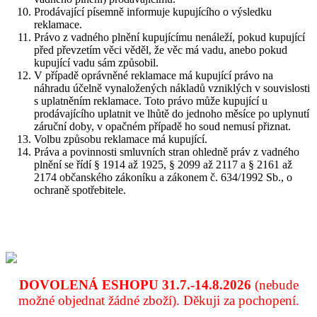
Prodávající písemně informuje kupujícího o výsledku
reklamace.
Právo z vadného plnění kupujícímu nenáleží, pokud kupující
před převzetím věci věděl, že věc má vadu, anebo pokud
kupující vadu sám způsobil.
V případě oprávněné reklamace má kupující právo na
náhradu účelně vynaložených nákladů vzniklých v souvislosti
s uplatněním reklamace. Toto právo může kupující u
prodávajícího uplatnit ve lhůtě do jednoho měsíce po uplynutí
záruční doby, v opačném případě ho soud nemusí přiznat.
Volbu způsobu reklamace má kupující.
Práva a povinnosti smluvních stran ohledně práv z vadného
plnění se řídí § 1914 až 1925, § 2099 až 2117 a § 2161 až
2174 občanského zákoníku a zákonem č. 634/1992 Sb., o
ochraně spotřebitele.
DOVOLENÁ ESHOPU 31.7.-14.8.2026
(nebude
možné objednat žádné zboží).
Děkuji za pochopení.