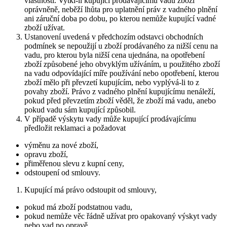
vlastnosti. Vytkl-li kupující prodávajícímu vadu zboží
oprávněně, neběží lhůta pro uplatnění práv z vadného plnění
ani záruční doba po dobu, po kterou nemůže kupující vadné
zboží užívat.
Ustanovení uvedená v předchozím odstavci obchodních
podmínek se nepoužijí u zboží prodávaného za nižší cenu na
vadu, pro kterou byla nižší cena ujednána, na opotřebení
zboží způsobené jeho obvyklým užíváním, u použitého zboží
na vadu odpovídající míře používání nebo opotřebení, kterou
zboží mělo při převzetí kupujícím, nebo vyplývá-li to z
povahy zboží. Právo z vadného plnění kupujícímu nenáleží,
pokud před převzetím zboží věděl, že zboží má vadu, anebo
pokud vadu sám kupující způsobil.
V případě výskytu vady může kupující prodávajícímu
předložit reklamaci a požadovat
výměnu za nové zboží,
opravu zboží,
přiměřenou slevu z kupní ceny,
odstoupení od smlouvy.
Kupující má právo odstoupit od smlouvy,
pokud má zboží podstatnou vadu,
pokud nemůže věc řádně užívat pro opakovaný výskyt vady
nebo vad po opravě,