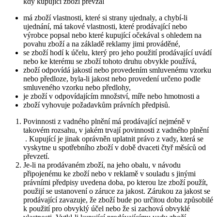
kdy kupující zboží převzal
má zboží vlastnosti, které si strany ujednaly, a chybí-li
ujednání, má takové vlastnosti, které prodávající nebo
výrobce popsal nebo které kupující očekával s ohledem na
povahu zboží a na základě reklamy jimi prováděné,
se zboží hodí k účelu, který pro jeho použití prodávající uvádí
nebo ke kterému se zboží tohoto druhu obvykle používá,
zboží odpovídá jakostí nebo provedením smluvenému vzorku
nebo předloze, byla-li jakost nebo provedení určeno podle
smluveného vzorku nebo předlohy,
je zboží v odpovídajícím množství, míře nebo hmotnosti a
zboží vyhovuje požadavkům právních předpisů.
Povinnosti z vadného plnění má prodávající nejméně v
takovém rozsahu, v jakém trvají povinnosti z vadného plnění
. Kupující je jinak oprávněn uplatnit právo z vady, která se
vyskytne u spotřebního zboží v době dvaceti čtyř měsíců od
převzetí.
Je-li na prodávaném zboží, na jeho obalu, v návodu
připojenému ke zboží nebo v reklamě v souladu s jinými
právními předpisy uvedena doba, po kterou lze zboží použít,
použijí se ustanovení o záruce za jakost. Zárukou za jakost se
prodávající zavazuje, že zboží bude po určitou dobu způsobilé
k použití pro obvyklý účel nebo že si zachová obvyklé