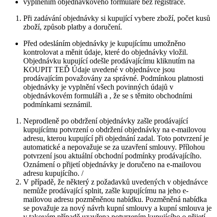
vyplněním objednávkového formuláře bez registrace.
Při zadávání objednávky si kupující vybere zboží, počet kusů
zboží, způsob platby a doručení.
Před odesláním objednávky je kupujícímu umožněno
kontrolovat a měnit údaje, které do objednávky vložil.
Objednávku kupující odešle prodávajícímu kliknutím na
KOUPIT TEĎ Údaje uvedené v objednávce jsou
prodávajícím považovány za správné. Podmínkou platnosti
objednávky je vyplnění všech povinných údajů v
objednávkovém formuláři a , že se s těmito obchodními
podmínkami seznámil.
Neprodleně po obdržení objednávky zašle prodávající
kupujícímu potvrzení o obdržení objednávky na e-mailovou
adresu, kterou kupující při objednání zadal. Toto potvrzení je
automatické a nepovažuje se za uzavření smlouvy. Přílohou
potvrzení jsou aktuální obchodní podmínky prodávajícího.
Oznámení o přijetí objednávky je doručeno na e-mailovou
adresu kupujícího. /
V případě, že některý z požadavků uvedených v objednávce
nemůže prodávající splnit, zašle kupujícímu na jeho e-
mailovou adresu pozměněnou nabídku. Pozměněná nabídka
se považuje za nový návrh kupní smlouvy a kupní smlouva je
v takovém případě uzavřena potvrzením kupujícího o přijetí