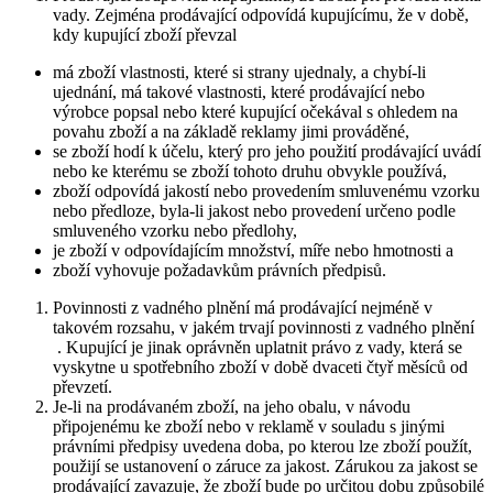
vady. Zejména prodávající odpovídá kupujícímu, že v době,
kdy kupující zboží převzal
má zboží vlastnosti, které si strany ujednaly, a chybí-li
ujednání, má takové vlastnosti, které prodávající nebo
výrobce popsal nebo které kupující očekával s ohledem na
povahu zboží a na základě reklamy jimi prováděné,
se zboží hodí k účelu, který pro jeho použití prodávající uvádí
nebo ke kterému se zboží tohoto druhu obvykle používá,
zboží odpovídá jakostí nebo provedením smluvenému vzorku
nebo předloze, byla-li jakost nebo provedení určeno podle
smluveného vzorku nebo předlohy,
je zboží v odpovídajícím množství, míře nebo hmotnosti a
zboží vyhovuje požadavkům právních předpisů.
Povinnosti z vadného plnění má prodávající nejméně v
takovém rozsahu, v jakém trvají povinnosti z vadného plnění
. Kupující je jinak oprávněn uplatnit právo z vady, která se
vyskytne u spotřebního zboží v době dvaceti čtyř měsíců od
převzetí.
Je-li na prodávaném zboží, na jeho obalu, v návodu
připojenému ke zboží nebo v reklamě v souladu s jinými
právními předpisy uvedena doba, po kterou lze zboží použít,
použijí se ustanovení o záruce za jakost. Zárukou za jakost se
prodávající zavazuje, že zboží bude po určitou dobu způsobilé