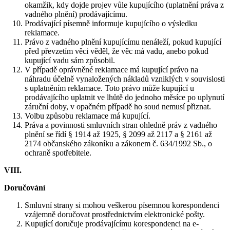
okamžik, kdy dojde projev vůle kupujícího (uplatnění práva z
vadného plnění) prodávajícímu.
Prodávající písemně informuje kupujícího o výsledku
reklamace.
Právo z vadného plnění kupujícímu nenáleží, pokud kupující
před převzetím věci věděl, že věc má vadu, anebo pokud
kupující vadu sám způsobil.
V případě oprávněné reklamace má kupující právo na
náhradu účelně vynaložených nákladů vzniklých v souvislosti
s uplatněním reklamace. Toto právo může kupující u
prodávajícího uplatnit ve lhůtě do jednoho měsíce po uplynutí
záruční doby, v opačném případě ho soud nemusí přiznat.
Volbu způsobu reklamace má kupující.
Práva a povinnosti smluvních stran ohledně práv z vadného
plnění se řídí § 1914 až 1925, § 2099 až 2117 a § 2161 až
2174 občanského zákoníku a zákonem č. 634/1992 Sb., o
ochraně spotřebitele.
VIII.
Doručování
Smluvní strany si mohou veškerou písemnou korespondenci
vzájemně doručovat prostřednictvím elektronické pošty.
Kupující doručuje prodávajícímu korespondenci na e-