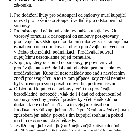
zákoníku.
Pro dodržení lhůty pro odstoupení od smlouvy musí kupující
odeslat prohlášení o odstoupení ve lhůtě pro odstoupení od
smlouvy.
Pro odstoupení od kupní smlouvy může kupující využít
vzorový formulář k odstoupení od smlouvy poskytovaný
prodávajícím. Odstoupení od kupní smlouvy zašle kupující na
e-mailovou nebo doručovací adresu prodávajícího uvedenou
v těchto obchodních podmínkách. Prodávající potvrdí
kupujícímu bezodkladně přijetí formuláře.
Kupující, který odstoupil od smlouvy, je povinen vrátit
prodávajícímu zboží do 14 dnů od odstoupení od smlouvy
prodávajícímu. Kupující nese náklady spojené s navrácením
zboží prodávajícímu, a to i v tom případě, kdy zboží nemůže
být vráceno pro svou povahu obvyklou poštovní cestou.
Odstoupí-li kupující od smlouvy, vrátí mu prodávající
bezodkladně, nejpozději však do 14 dnů od odstoupení od
smlouvy všechny peněžní prostředky včetně nákladů na
dodání, které od něho přijal, a to stejným způsobem.
Prodávající vrátí kupujícímu přijaté peněžení prostředky jiným
způsobem jen tehdy, pokud s tím kupující souhlasí a pokud
mu tím nevzniknou další náklady.
Jestliže kupující zvolil jiný než nejlevnější způsob dodání
zboží, který prodávající nabízí, vrátí prodávající kupujícímu