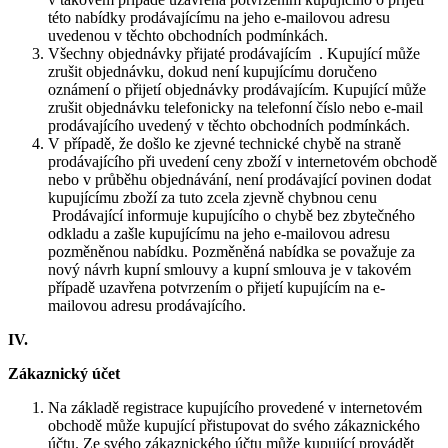
této nabídky prodávajícímu na jeho e-mailovou adresu
uvedenou v těchto obchodních podmínkách.
Všechny objednávky přijaté prodávajícím . Kupující může
zrušit objednávku, dokud není kupujícímu doručeno
oznámení o přijetí objednávky prodávajícím. Kupující může
zrušit objednávku telefonicky na telefonní číslo nebo e-mail
prodávajícího uvedený v těchto obchodních podmínkách.
V případě, že došlo ke zjevné technické chybě na straně
prodávajícího při uvedení ceny zboží v internetovém obchodě
nebo v průběhu objednávání, není prodávající povinen dodat
kupujícímu zboží za tuto zcela zjevně chybnou cenu
Prodávající informuje kupujícího o chybě bez zbytečného
odkladu a zašle kupujícímu na jeho e-mailovou adresu
pozměněnou nabídku. Pozměněná nabídka se považuje za
nový návrh kupní smlouvy a kupní smlouva je v takovém
případě uzavřena potvrzením o přijetí kupujícím na e-
mailovou adresu prodávajícího.
IV.
Zákaznický účet
Na základě registrace kupujícího provedené v internetovém
obchodě může kupující přistupovat do svého zákaznického
účtu. Ze svého zákaznického účtu může kupující provádět