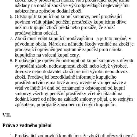
náklady na dodání zboží ve výši odpovídající nejlevnějšímu
nabízenému způsobu dodání zboží.
Odstoupí-li kupující od kupní smlouvy, není prodávající
povinen vrátit přijaté peněžní prostředky kupujícímu dříve,
než mu kupující zboží předá nebo prokáže, že zboží
prodávajícímu odeslal.
Zboží musí vrátit kupující prodávajícímu a je-li to možné, v
původním obalu. Nárok na náhradu škody vzniklé na zboží je
prodávající oprávněn jednostranně započíst proti nároku
kupujícího na vrácení kupní ceny.
Prodávající je oprávněn odstoupit od kupní smlouvy z důvodu
vyprodání zásob, nedostupnosti zboží, nebo když výrobce,
dovozce nebo dodavatel zboží přerušil výrobu nebo dovoz
zboží. Prodávající bezodkladně informuje kupujícího
prostřednictvím e-mailové adresy uvedené v objednávce a
vrátí ve lhůtě 14 dnů od oznámení o odstoupení od kupní
smlouvy všechny peněžní prostředky včetně nákladů na
dodání, které od něho na základě smlouvy přijal, a to stejným
způsobem, popřípadě způsobem určeným kupujícím.
VII.
Práva z vadného plnění
Prodávající zodpovídá kupujícímu, že zboží při převzetí nemá