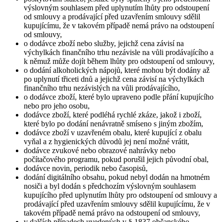
výslovným souhlasem před uplynutím lhůty pro odstoupení
od smlouvy a prodávající před uzavřením smlouvy sdělil
kupujícímu, že v takovém případě nemá právo na odstoupení
od smlouvy,
o dodávce zboží nebo služby, jejichž cena závisí na
výchylkách finančního trhu nezávisle na vůli prodávajícího a
k němuž může dojít během lhůty pro odstoupení od smlouvy,
o dodání alkoholických nápojů, které mohou být dodány až
po uplynutí třiceti dnů a jejichž cena závisí na výchylkách
finančního trhu nezávislých na vůli prodávajícího,
o dodávce zboží, které bylo upraveno podle přání kupujícího
nebo pro jeho osobu,
dodávce zboží, které podléhá rychlé zkáze, jakož i zboží,
které bylo po dodání nenávratně smíseno s jiným zbožím,
dodávce zboží v uzavřeném obalu, které kupující z obalu
vyňal a z hygienických důvodů jej není možné vrátit,
dodávce zvukové nebo obrazové nahrávky nebo
počítačového programu, pokud porušil jejich původní obal,
dodávce novin, periodik nebo časopisů,
dodání digitálního obsahu, pokud nebyl dodán na hmotném
nosiči a byl dodán s předchozím výslovným souhlasem
kupujícího před uplynutím lhůty pro odstoupení od smlouvy a
prodávající před uzavřením smlouvy sdělil kupujícímu, že v
takovém případě nemá právo na odstoupení od smlouvy,
v dalších případech uvedených v § 1837 občanského