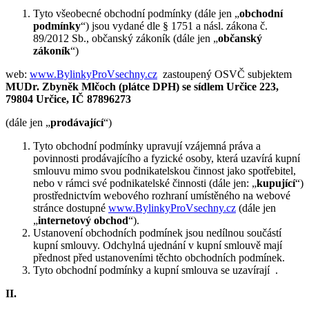
Tyto všeobecné obchodní podmínky (dále jen „
obchodní
podmínky
“) jsou vydané dle § 1751 a násl. zákona č.
89/2012 Sb., občanský zákoník (dále jen „
občanský
zákoník
“)
web:
www.BylinkyProVsechny.cz
zastoupený OSVČ subjektem
MUDr. Zbyněk Mlčoch (plátce DPH) se sídlem Určice 223,
79804 Určice, IČ
87896273
(dále jen „
prodávající
“)
Tyto obchodní podmínky upravují vzájemná práva a
povinnosti prodávajícího a fyzické osoby, která uzavírá kupní
smlouvu mimo svou podnikatelskou činnost jako spotřebitel,
nebo v rámci své podnikatelské činnosti (dále jen: „
kupující
“)
prostřednictvím webového rozhraní umístěného na webové
stránce dostupné
www.BylinkyProVsechny.cz
(dále jen
„
internetový obchod
“).
Ustanovení obchodních podmínek jsou nedílnou součástí
kupní smlouvy. Odchylná ujednání v kupní smlouvě mají
přednost před ustanoveními těchto obchodních podmínek.
Tyto obchodní podmínky a kupní smlouva se uzavírají .
II.