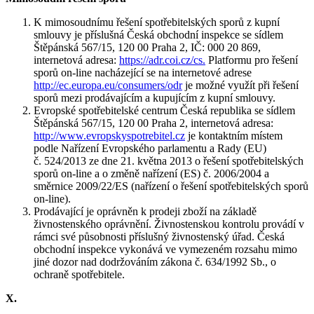
K mimosoudnímu řešení spotřebitelských sporů z kupní
smlouvy je příslušná Česká obchodní inspekce se sídlem
Štěpánská 567/15, 120 00 Praha 2, IČ: 000 20 869,
internetová adresa:
https://adr.coi.cz/cs.
Platformu pro řešení
sporů on-line nacházející se na internetové adrese
http://ec.europa.eu/consumers/odr
je možné využít při řešení
sporů mezi prodávajícím a kupujícím z kupní smlouvy.
Evropské spotřebitelské centrum Česká republika se sídlem
Štěpánská 567/15, 120 00 Praha 2, internetová adresa:
http://www.evropskyspotrebitel.cz
je kontaktním místem
podle Nařízení Evropského parlamentu a Rady (EU)
č. 524/2013 ze dne 21. května 2013 o řešení spotřebitelských
sporů on-line a o změně nařízení (ES) č. 2006/2004 a
směrnice 2009/22/ES (nařízení o řešení spotřebitelských sporů
on-line).
Prodávající je oprávněn k prodeji zboží na základě
živnostenského oprávnění. Živnostenskou kontrolu provádí v
rámci své působnosti příslušný živnostenský úřad. Česká
obchodní inspekce vykonává ve vymezeném rozsahu mimo
jiné dozor nad dodržováním zákona č. 634/1992 Sb., o
ochraně spotřebitele.
X.