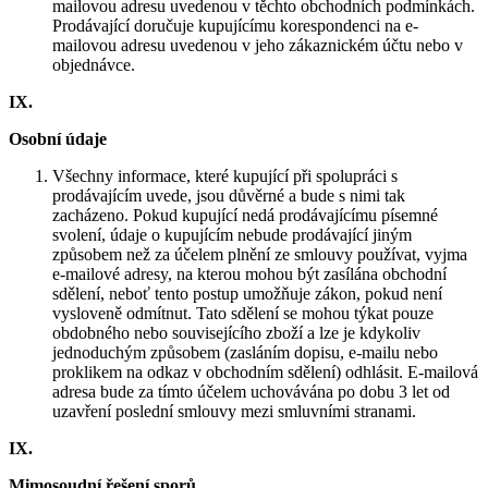
mailovou adresu uvedenou v těchto obchodních podmínkách.
Prodávající doručuje kupujícímu korespondenci na e-
mailovou adresu uvedenou v jeho zákaznickém účtu nebo v
objednávce.
IX.
Osobní údaje
Všechny informace, které kupující při spolupráci s
prodávajícím uvede, jsou důvěrné a bude s nimi tak
zacházeno. Pokud kupující nedá prodávajícímu písemné
svolení, údaje o kupujícím nebude prodávající jiným
způsobem než za účelem plnění ze smlouvy používat, vyjma
e-mailové adresy, na kterou mohou být zasílána obchodní
sdělení, neboť tento postup umožňuje zákon, pokud není
vysloveně odmítnut. Tato sdělení se mohou týkat pouze
obdobného nebo souvisejícího zboží a lze je kdykoliv
jednoduchým způsobem (zasláním dopisu, e-mailu nebo
proklikem na odkaz v obchodním sdělení) odhlásit. E-mailová
adresa bude za tímto účelem uchovávána po dobu 3 let od
uzavření poslední smlouvy mezi smluvními stranami.
IX.
Mimosoudní řešení sporů