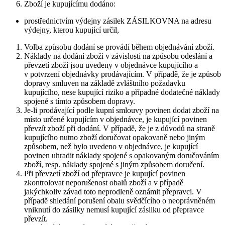
Zboží je kupujícímu dodáno:
prostřednictvím výdejny zásilek ZÁSILKOVNA na adresu
výdejny, kterou kupující určil,
Volba způsobu dodání se provádí během objednávání zboží.
Náklady na dodání zboží v závislosti na způsobu odeslání a
převzetí zboží jsou uvedeny v objednávce kupujícího a
v potvrzení objednávky prodávajícím. V případě, že je způsob
dopravy smluven na základě zvláštního požadavku
kupujícího, nese kupující riziko a případné dodatečné náklady
spojené s tímto způsobem dopravy.
Je-li prodávající podle kupní smlouvy povinen dodat zboží na
místo určené kupujícím v objednávce, je kupující povinen
převzít zboží při dodání. V případě, že je z důvodů na straně
kupujícího nutno zboží doručovat opakovaně nebo jiným
způsobem, než bylo uvedeno v objednávce, je kupující
povinen uhradit náklady spojené s opakovaným doručováním
zboží, resp. náklady spojené s jiným způsobem doručení.
Při převzetí zboží od přepravce je kupující povinen
zkontrolovat neporušenost obalů zboží a v případě
jakýchkoliv závad toto neprodleně oznámit přepravci. V
případě shledání porušení obalu svědčícího o neoprávněném
vniknutí do zásilky nemusí kupující zásilku od přepravce
převzít.