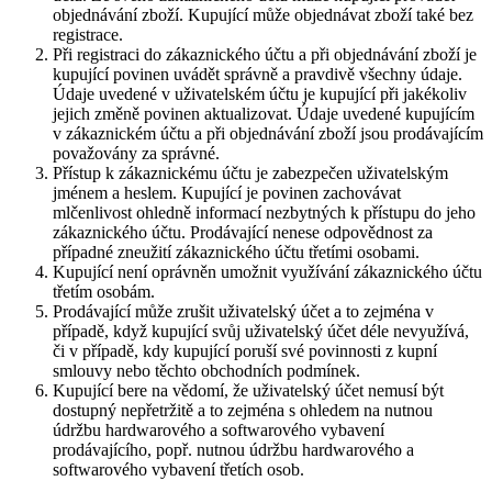
objednávání zboží. Kupující může objednávat zboží také bez
registrace.
Při registraci do zákaznického účtu a při objednávání zboží je
kupující povinen uvádět správně a pravdivě všechny údaje.
Údaje uvedené v uživatelském účtu je kupující při jakékoliv
jejich změně povinen aktualizovat. Údaje uvedené kupujícím
v zákaznickém účtu a při objednávání zboží jsou prodávajícím
považovány za správné.
Přístup k zákaznickému účtu je zabezpečen uživatelským
jménem a heslem. Kupující je povinen zachovávat
mlčenlivost ohledně informací nezbytných k přístupu do jeho
zákaznického účtu. Prodávající nenese odpovědnost za
případné zneužití zákaznického účtu třetími osobami.
Kupující není oprávněn umožnit využívání zákaznického účtu
třetím osobám.
Prodávající může zrušit uživatelský účet a to zejména v
případě, když kupující svůj uživatelský účet déle nevyužívá,
či v případě, kdy kupující poruší své povinnosti z kupní
smlouvy nebo těchto obchodních podmínek.
Kupující bere na vědomí, že uživatelský účet nemusí být
dostupný nepřetržitě a to zejména s ohledem na nutnou
údržbu hardwarového a softwarového vybavení
prodávajícího, popř. nutnou údržbu hardwarového a
softwarového vybavení třetích osob.