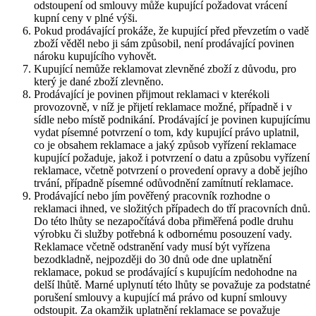
odstoupení od smlouvy může kupující požadovat vrácení
kupní ceny v plné výši.
Pokud prodávající prokáže, že kupující před převzetím o vadě
zboží věděl nebo ji sám způsobil, není prodávající povinen
nároku kupujícího vyhovět.
Kupující nemůže reklamovat zlevněné zboží z důvodu, pro
který je dané zboží zlevněno.
Prodávající je povinen přijmout reklamaci v kterékoli
provozovně, v níž je přijetí reklamace možné, případně i v
sídle nebo místě podnikání. Prodávající je povinen kupujícímu
vydat písemné potvrzení o tom, kdy kupující právo uplatnil,
co je obsahem reklamace a jaký způsob vyřízení reklamace
kupující požaduje, jakož i potvrzení o datu a způsobu vyřízení
reklamace, včetně potvrzení o provedení opravy a době jejího
trvání, případně písemné odůvodnění zamítnutí reklamace.
Prodávající nebo jím pověřený pracovník rozhodne o
reklamaci ihned, ve složitých případech do tří pracovních dnů.
Do této lhůty se nezapočítává doba přiměřená podle druhu
výrobku či služby potřebná k odbornému posouzení vady.
Reklamace včetně odstranění vady musí být vyřízena
bezodkladně, nejpozději do 30 dnů ode dne uplatnění
reklamace, pokud se prodávající s kupujícím nedohodne na
delší lhůtě. Marné uplynutí této lhůty se považuje za podstatné
porušení smlouvy a kupující má právo od kupní smlouvy
odstoupit. Za okamžik uplatnění reklamace se považuje