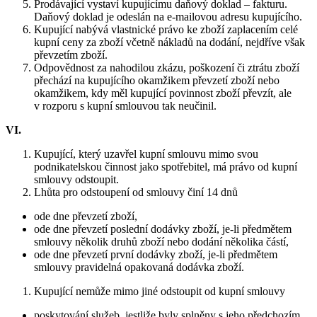
Prodávající vystaví kupujícímu daňový doklad – fakturu.
Daňový doklad je odeslán na e-mailovou adresu kupujícího.
Kupující nabývá vlastnické právo ke zboží zaplacením celé
kupní ceny za zboží včetně nákladů na dodání, nejdříve však
převzetím zboží.
Odpovědnost za nahodilou zkázu, poškození či ztrátu zboží
přechází na kupujícího okamžikem převzetí zboží nebo
okamžikem, kdy měl kupující povinnost zboží převzít, ale
v rozporu s kupní smlouvou tak neučinil.
VI.
Kupující, který uzavřel kupní smlouvu mimo svou
podnikatelskou činnost jako spotřebitel, má právo od kupní
smlouvy odstoupit.
Lhůta pro odstoupení od smlouvy činí 14 dnů
ode dne převzetí zboží,
ode dne převzetí poslední dodávky zboží, je-li předmětem
smlouvy několik druhů zboží nebo dodání několika částí,
ode dne převzetí první dodávky zboží, je-li předmětem
smlouvy pravidelná opakovaná dodávka zboží.
Kupující nemůže mimo jiné odstoupit od kupní smlouvy
poskytování služeb, jestliže byly splněny s jeho předchozím