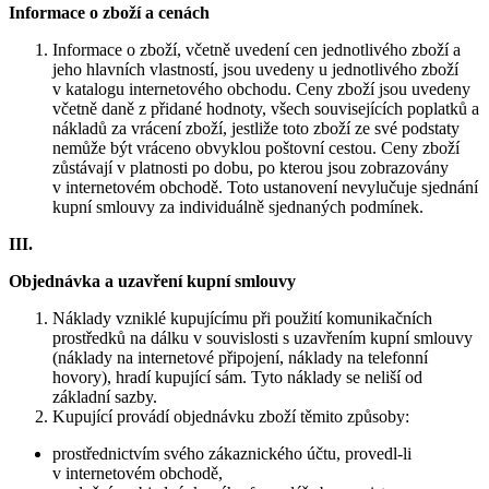
Informace o zboží a cenách
Informace o zboží, včetně uvedení cen jednotlivého zboží a
jeho hlavních vlastností, jsou uvedeny u jednotlivého zboží
v katalogu internetového obchodu. Ceny zboží jsou uvedeny
včetně daně z přidané hodnoty, všech souvisejících poplatků a
nákladů za vrácení zboží, jestliže toto zboží ze své podstaty
nemůže být vráceno obvyklou poštovní cestou. Ceny zboží
zůstávají v platnosti po dobu, po kterou jsou zobrazovány
v internetovém obchodě. Toto ustanovení nevylučuje sjednání
kupní smlouvy za individuálně sjednaných podmínek.
III.
Objednávka a uzavření kupní smlouvy
Náklady vzniklé kupujícímu při použití komunikačních
prostředků na dálku v souvislosti s uzavřením kupní smlouvy
(náklady na internetové připojení, náklady na telefonní
hovory), hradí kupující sám. Tyto náklady se neliší od
základní sazby.
Kupující provádí objednávku zboží těmito způsoby:
prostřednictvím svého zákaznického účtu, provedl-li
v internetovém obchodě,