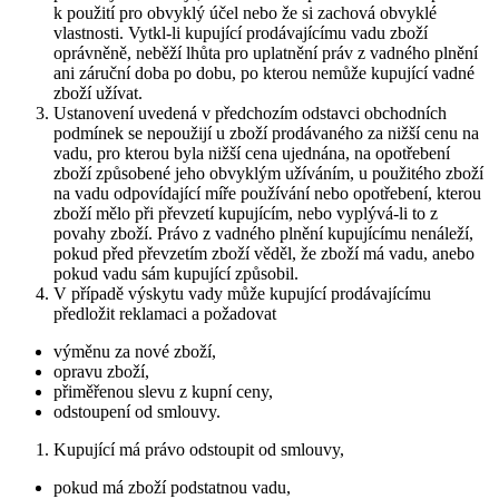
k použití pro obvyklý účel nebo že si zachová obvyklé
vlastnosti. Vytkl-li kupující prodávajícímu vadu zboží
oprávněně, neběží lhůta pro uplatnění práv z vadného plnění
ani záruční doba po dobu, po kterou nemůže kupující vadné
zboží užívat.
Ustanovení uvedená v předchozím odstavci obchodních
podmínek se nepoužijí u zboží prodávaného za nižší cenu na
vadu, pro kterou byla nižší cena ujednána, na opotřebení
zboží způsobené jeho obvyklým užíváním, u použitého zboží
na vadu odpovídající míře používání nebo opotřebení, kterou
zboží mělo při převzetí kupujícím, nebo vyplývá-li to z
povahy zboží. Právo z vadného plnění kupujícímu nenáleží,
pokud před převzetím zboží věděl, že zboží má vadu, anebo
pokud vadu sám kupující způsobil.
V případě výskytu vady může kupující prodávajícímu
předložit reklamaci a požadovat
výměnu za nové zboží,
opravu zboží,
přiměřenou slevu z kupní ceny,
odstoupení od smlouvy.
Kupující má právo odstoupit od smlouvy,
pokud má zboží podstatnou vadu,