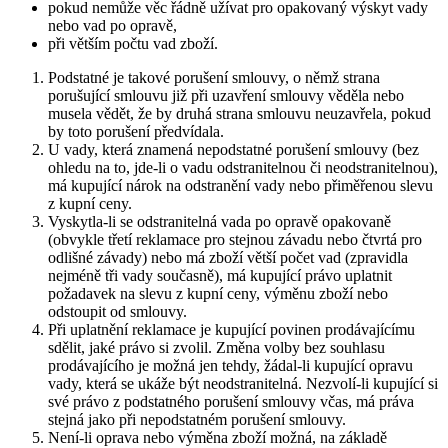
pokud nemůže věc řádně užívat pro opakovaný výskyt vady
nebo vad po opravě,
při větším počtu vad zboží.
Podstatné je takové porušení smlouvy, o němž strana
porušující smlouvu již při uzavření smlouvy věděla nebo
musela vědět, že by druhá strana smlouvu neuzavřela, pokud
by toto porušení předvídala.
U vady, která znamená nepodstatné porušení smlouvy (bez
ohledu na to, jde-li o vadu odstranitelnou či neodstranitelnou),
má kupující nárok na odstranění vady nebo přiměřenou slevu
z kupní ceny.
Vyskytla-li se odstranitelná vada po opravě opakovaně
(obvykle třetí reklamace pro stejnou závadu nebo čtvrtá pro
odlišné závady) nebo má zboží větší počet vad (zpravidla
nejméně tři vady současně), má kupující právo uplatnit
požadavek na slevu z kupní ceny, výměnu zboží nebo
odstoupit od smlouvy.
Při uplatnění reklamace je kupující povinen prodávajícímu
sdělit, jaké právo si zvolil. Změna volby bez souhlasu
prodávajícího je možná jen tehdy, žádal-li kupující opravu
vady, která se ukáže být neodstranitelná. Nezvolí-li kupující si
své právo z podstatného porušení smlouvy včas, má práva
stejná jako při nepodstatném porušení smlouvy.
Není-li oprava nebo výměna zboží možná, na základě