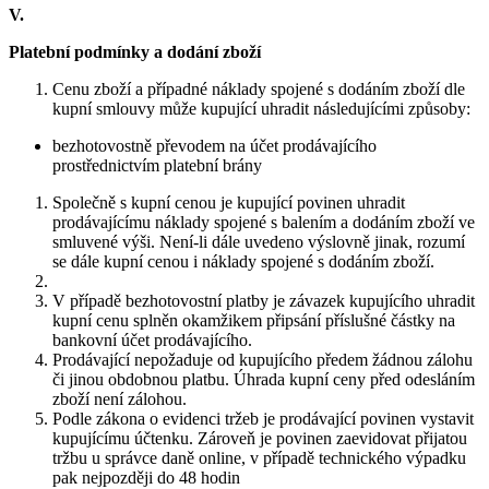
V.
Platební podmínky a dodání zboží
Cenu zboží a případné náklady spojené s dodáním zboží dle
kupní smlouvy může kupující uhradit následujícími způsoby:
bezhotovostně převodem na účet prodávajícího
prostřednictvím platební brány
Společně s kupní cenou je kupující povinen uhradit
prodávajícímu náklady spojené s balením a dodáním zboží ve
smluvené výši. Není-li dále uvedeno výslovně jinak, rozumí
se dále kupní cenou i náklady spojené s dodáním zboží.
V případě bezhotovostní platby je závazek kupujícího uhradit
kupní cenu splněn okamžikem připsání příslušné částky na
bankovní účet prodávajícího.
Prodávající nepožaduje od kupujícího předem žádnou zálohu
či jinou obdobnou platbu. Úhrada kupní ceny před odesláním
zboží není zálohou.
Podle zákona o evidenci tržeb je prodávající povinen vystavit
kupujícímu účtenku. Zároveň je povinen zaevidovat přijatou
tržbu u správce daně online, v případě technického výpadku
pak nejpozději do 48 hodin