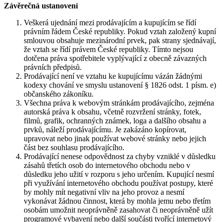
Závěrečná ustanovení
Veškerá ujednání mezi prodávajícím a kupujícím se řídí
právním řádem České republiky. Pokud vztah založený kupní
smlouvou obsahuje mezinárodní prvek, pak strany sjednávají,
že vztah se řídí právem České republiky. Tímto nejsou
dotčena práva spotřebitele vyplývající z obecně závazných
právních předpisů.
Prodávající není ve vztahu ke kupujícímu vázán žádnými
kodexy chování ve smyslu ustanovení § 1826 odst. 1 písm. e)
občanského zákoníku.
Všechna práva k webovým stránkám prodávajícího, zejména
autorská práva k obsahu, včetně rozvržení stránky, fotek,
filmů, grafik, ochranných známek, loga a dalšího obsahu a
prvků, náleží prodávajícímu. Je zakázáno kopírovat,
upravovat nebo jinak používat webové stránky nebo jejich
část bez souhlasu prodávajícího.
Prodávající nenese odpovědnost za chyby vzniklé v důsledku
zásahů třetích osob do internetového obchodu nebo v
důsledku jeho užití v rozporu s jeho určením. Kupující nesmí
při využívání internetového obchodu používat postupy, které
by mohly mít negativní vliv na jeho provoz a nesmí
vykonávat žádnou činnost, která by mohla jemu nebo třetím
osobám umožnit neoprávněně zasahovat či neoprávněně užít
programové vybavení nebo další součásti tvořící internetový