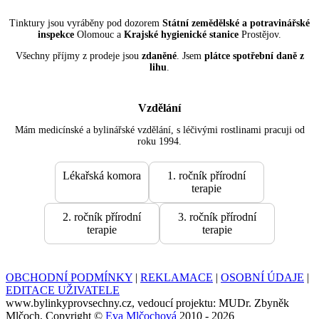
Tinktury jsou vyráběny pod dozorem
Státní zemědělské a potravinářské
inspekce
Olomouc a
Krajské hygienické stanice
Prostějov.
Všechny příjmy z prodeje jsou
zdaněné
. Jsem
plátce spotřební daně z
lihu
.
Vzdělání
Mám medicínské a bylinářské vzdělání, s léčivými rostlinami pracuji od
roku 1994.
Lékařská komora
1. ročník přírodní
terapie
2. ročník přírodní
3. ročník přírodní
terapie
terapie
OBCHODNÍ PODMÍNKY
|
REKLAMACE
|
OSOBNÍ ÚDAJE
|
EDITACE UŽIVATELE
www.bylinkyprovsechny.cz, vedoucí projektu: MUDr. Zbyněk
Mlčoch, Copyright ©
Eva Mlčochová
2010 - 2026