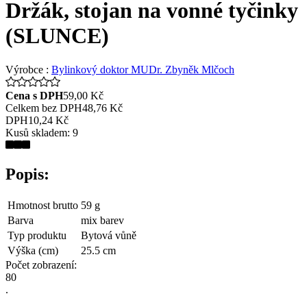
Držák, stojan na vonné tyčinky
(SLUNCE)
Výrobce :
Bylinkový doktor MUDr. Zbyněk Mlčoch
Cena s DPH
59,00 Kč
Celkem bez DPH
48,76 Kč
DPH
10,24 Kč
Kusů skladem:
9
Popis:
Hmotnost brutto
59 g
Barva
mix barev
Typ produktu
Bytová vůně
Výška (cm)
25.5 cm
Počet zobrazení:
8
0
.