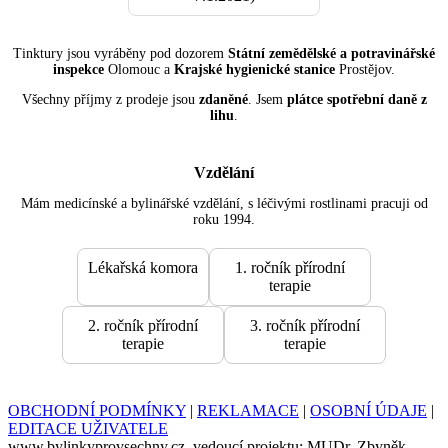
Tinktury jsou vyráběny pod dozorem
Státní zemědělské a potravinářské
inspekce
Olomouc a
Krajské hygienické stanice
Prostějov.
Všechny příjmy z prodeje jsou
zdaněné
. Jsem
plátce spotřební daně z
lihu
.
Vzdělání
Mám medicínské a bylinářské vzdělání, s léčivými rostlinami pracuji od
roku 1994.
Lékařská komora
1. ročník přírodní
terapie
2. ročník přírodní
3. ročník přírodní
terapie
terapie
OBCHODNÍ PODMÍNKY
|
REKLAMACE
|
OSOBNÍ ÚDAJE
|
EDITACE UŽIVATELE
www.bylinkyprovsechny.cz, vedoucí projektu: MUDr. Zbyněk