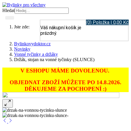
Hledat
(0) Položka | 0,00 Kč
Jste zde:
Váš nákupní košík je
prázdný.
Bylinkovydoktor.cz
Novinky
Vonné tyčinky a držáky
Držák, stojan na vonné tyčinky (SLUNCE)
V ESHOPU MÁME DOVOLENOU.
OBJEDNAT ZBOŽÍ MŮŽETE PO 14.8.2026.
DĚKUJEME ZA POCHOPENÍ :)