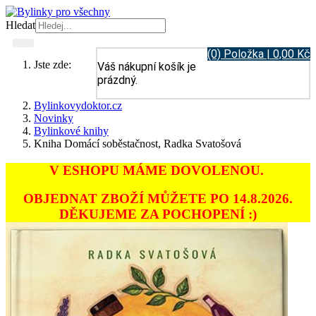
Hledat
(0) Položka | 0,00 Kč
Jste zde:
Váš nákupní košík je
prázdný.
Bylinkovydoktor.cz
Novinky
Bylinkové knihy
Kniha Domácí soběstačnost, Radka Svatošová
V ESHOPU MÁME DOVOLENOU.
OBJEDNAT ZBOŽÍ MŮŽETE PO 14.8.2026.
DĚKUJEME ZA POCHOPENÍ :)