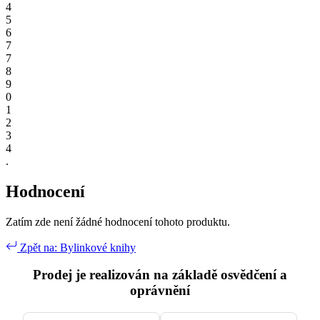
4
5
6
7
7
8
9
0
1
2
3
4
.
Hodnocení
Zatím zde není žádné hodnocení tohoto produktu.
Zpět na: Bylinkové knihy
Prodej je realizován na základě osvědčení a
oprávnění