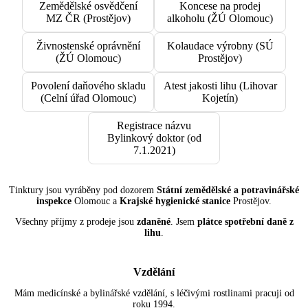
Zemědělské osvědčení
Koncese na prodej
MZ ČR (Prostějov)
alkoholu (ŽÚ Olomouc)
Živnostenské oprávnění
Kolaudace výrobny (SÚ
(ŽÚ Olomouc)
Prostějov)
Povolení daňového skladu
Atest jakosti lihu (Lihovar
(Celní úřad Olomouc)
Kojetín)
Registrace názvu
Bylinkový doktor (od
7.1.2021)
Tinktury jsou vyráběny pod dozorem
Státní zemědělské a potravinářské
inspekce
Olomouc a
Krajské hygienické stanice
Prostějov.
Všechny příjmy z prodeje jsou
zdaněné
. Jsem
plátce spotřební daně z
lihu
.
Vzdělání
Mám medicínské a bylinářské vzdělání, s léčivými rostlinami pracuji od
roku 1994.