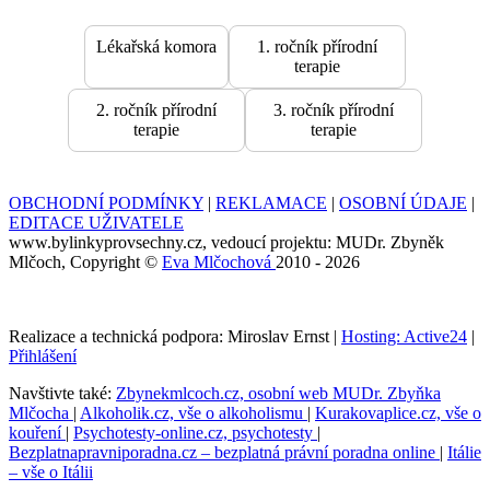
Lékařská komora
1. ročník přírodní
terapie
2. ročník přírodní
3. ročník přírodní
terapie
terapie
OBCHODNÍ PODMÍNKY
|
REKLAMACE
|
OSOBNÍ ÚDAJE
|
EDITACE UŽIVATELE
www.bylinkyprovsechny.cz, vedoucí projektu: MUDr. Zbyněk
Mlčoch, Copyright ©
Eva Mlčochová
2010 - 2026
Realizace a technická podpora: Miroslav Ernst |
Hosting: Active24
|
Přihlášení
Navštivte také:
Zbynekmlcoch.cz, osobní web MUDr. Zbyňka
Mlčocha
|
Alkoholik.cz, vše o alkoholismu
|
Kurakovaplice.cz, vše o
kouření
|
Psychotesty-online.cz, psychotesty
|
Bezplatnapravniporadna.cz – bezplatná právní poradna online
|
Itálie
– vše o Itálii