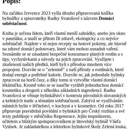
Popis:
Na začátku července 2023 vyšla dlouho připravovaná knížka
bylinářky a spisovatelky Radky Svatošové s názvem
Domácí
soběstačnost
.
Kniha je určena lidem, kteří vlastní menší zahrádky, anebo jen okno
v paneláku, a snaží se přitom žít zdravě, ekologicky a co nejvíce
soběstačně. Najdete v ní nejen recepty na hotové pokrmy, ale hlavně
na zdravé domácí polotovary, které vám mohou usnadnit vaření.
Seznámíte se se zásadami bezpečné konzumace planých rostlin a s
tipy, vychytávkami a návody na jejich zpracování. Využijete i
zkušenosti našich předků, kteří byli s přírodou mnohem více
propojeni. Dozvíte se o "zelenině" z naší přírody a rostlinách, které
dodají energii a potřebné kalorie. Dozvíte se, jak jednoduše bylinky
zpracovat na horší časy, a díky tomu si vytvoříte vlastní domácí
lékárničku. Kromě toho se se naučíte vyrábět jednoduchou domácí
kosmetiku a drogerii z několika základních ingrediencí. Radka
Svatošová se věnuje bylinkářství v kontextu původních slovanských
a keltských tradic a tématům soběstačnosti. Zabývá se využíváním
místních bylin v léčitelství, v kuchyni a v kosmetice. Od roku 2017
připravuje pravidelná povídání o bylinkách pro Český rozhlas a své
texty publikuje v měsíčníku Regenerace. Jejím inspirátorem,
učitelem a blízkým spolupracovníkem je litovelský bylinář Vláďa
Vytásek. Je zakladatelkou a lektorkou bylinkové školy Zelená louka,