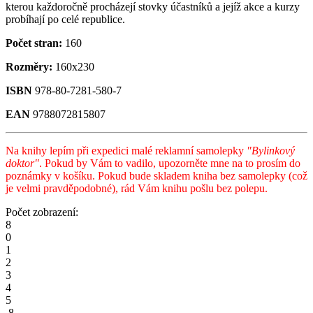
kterou každoročně procházejí stovky účastníků a jejíž akce a kurzy
probíhají po celé republice.
Počet stran:
160
Rozměry:
160x230
ISBN
978-80-7281-580-7
EAN
9788072815807
Na knihy lepím při expedici malé reklamní samolepky
"Bylinkový
doktor"
. Pokud by Vám to vadilo, upozorněte mne na to prosím do
poznámky v košíku. Pokud bude skladem kniha bez samolepky (což
je velmi pravděpodobné), rád Vám knihu pošlu bez polepu.
Počet zobrazení:
8
0
1
2
3
4
5
,
8