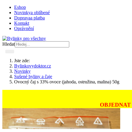
Eshop
Novinky
a oblíbené
Doprava
a platba
Kontakt
Oprávnění
Hledat
Jste zde:
Bylinkovydoktor.cz
Novinky
Sušené byliny a čaje
Ovocný čaj s 33% ovoce (jahoda, ostružina, malina) 50g
OBJEDNAT 