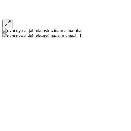
Ovocný čaj s 33% ovoce (jahoda,
Výrobce :
Bylinkový doktor MUDr. Zbyněk Mlčoch
Ovocný čaj obsahující 33 hmotnostních % lyofilizovaného drceného 
Cena s DPH
79,00 Kč
Celkem bez DPH
70,54 Kč
DPH
8,46 Kč
Kusů skladem:
14