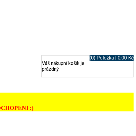
(0) Položka | 0,00 Kč
Váš nákupní košík je
prázdný.
CHOPENÍ :)