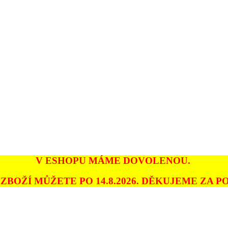
V ESHOPU MÁME DOVOLENOU.
ZBOŽÍ MŮŽETE PO 14.8.2026. DĚKUJEME ZA PO