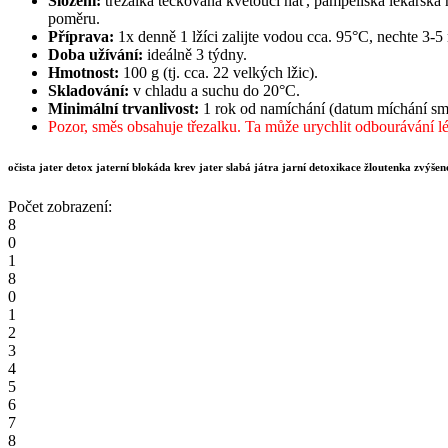
Složení:
třezalka tečkovaná kvetoucí nať, pampeliška lékařská n
poměru.
Příprava:
1x denně 1 lžíci zalijte vodou cca. 95°C, nechte 3-
Doba užívání:
ideálně 3 týdny.
Hmotnost:
100 g (tj. cca. 22 velkých lžic).
Skladování:
v chladu a suchu do 20°C.
Minimální trvanlivost:
1 rok od namíchání (datum míchání smě
Pozor, směs obsahuje třezalku. Ta může urychlit odbourávání léků
očista jater detox jaterní blokáda krev jater slabá játra jarní detoxikace žloutenka zvýše
Počet zobrazení:
8
0
1
8
0
1
2
3
4
5
6
7
8