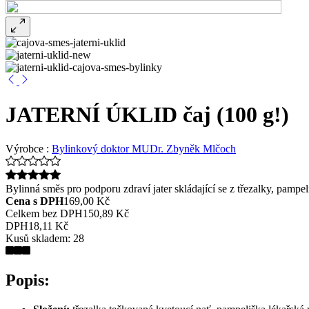
JATERNÍ ÚKLID čaj (100 g!)
Výrobce :
Bylinkový doktor MUDr. Zbyněk Mlčoch
Bylinná směs pro podporu zdraví jater skládající se z třezalky, pampel
Cena s DPH
169,00 Kč
Celkem bez DPH
150,89 Kč
DPH
18,11 Kč
Kusů skladem:
28
Popis: