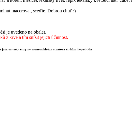
ať a kořen, měsíček lékařský květ, řepík lékařský kvetoucí nať, čubet 
5 minut macerovat, sceďte. Dobrou chuť :)
si je uvedeno na obale).
 z krve a tím snížit jejich účinnost.
né jaterní testy enzymy mononukleóza steatóza cirhóza hepatitida