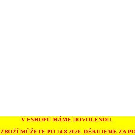
V ESHOPU MÁME DOVOLENOU.
ZBOŽÍ MŮŽETE PO 14.8.2026. DĚKUJEME ZA PO