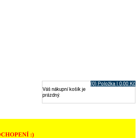
(0) Položka | 0,00 Kč
Váš nákupní košík je
prázdný.
CHOPENÍ :)