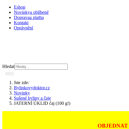
Eshop
Novinky
a oblíbené
Doprava
a platba
Kontakt
Oprávnění
Hledat
Jste zde:
Bylinkovydoktor.cz
Novinky
Sušené byliny a čaje
JATERNÍ ÚKLID čaj (100 g!)
OBJEDNAT 