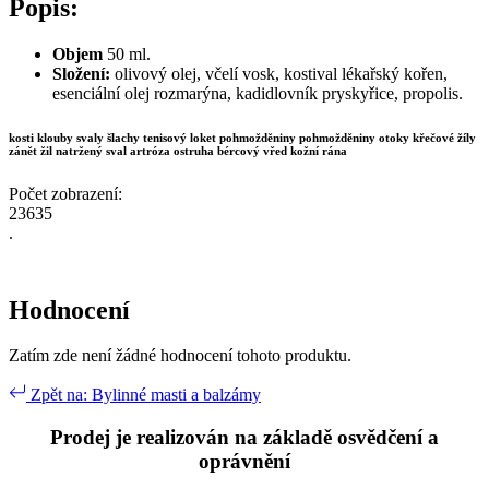
Popis:
Objem
50 ml.
Složení:
olivový olej, včelí vosk, kostival lékařský kořen,
esenciální olej rozmarýna, kadidlovník pryskyřice, propolis.
kosti klouby svaly šlachy tenisový loket pohmožděniny pohmožděniny otoky křečové žíly
zánět žil natržený sval artróza ostruha bércový vřed kožní rána
Počet zobrazení:
23635
.
Hodnocení
Zatím zde není žádné hodnocení tohoto produktu.
Zpět na: Bylinné masti a balzámy
Prodej je realizován na základě osvědčení a
oprávnění