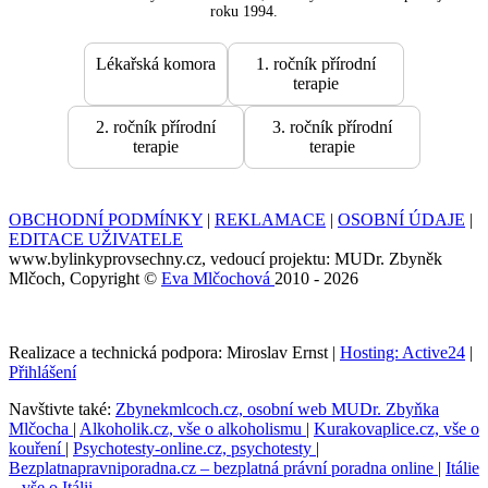
roku 1994.
Lékařská komora
1. ročník přírodní
terapie
2. ročník přírodní
3. ročník přírodní
terapie
terapie
OBCHODNÍ PODMÍNKY
|
REKLAMACE
|
OSOBNÍ ÚDAJE
|
EDITACE UŽIVATELE
www.bylinkyprovsechny.cz, vedoucí projektu: MUDr. Zbyněk
Mlčoch, Copyright ©
Eva Mlčochová
2010 - 2026
Realizace a technická podpora: Miroslav Ernst |
Hosting: Active24
|
Přihlášení
Navštivte také:
Zbynekmlcoch.cz, osobní web MUDr. Zbyňka
Mlčocha
|
Alkoholik.cz, vše o alkoholismu
|
Kurakovaplice.cz, vše o
kouření
|
Psychotesty-online.cz, psychotesty
|
Bezplatnapravniporadna.cz – bezplatná právní poradna online
|
Itálie
– vše o Itálii