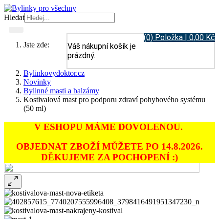
Hledat
(0) Položka | 0,00 Kč
Jste zde:
Váš nákupní košík je
prázdný.
Bylinkovydoktor.cz
Novinky
Bylinné masti a balzámy
Kostivalová mast pro podporu zdraví pohybového systému
(50 ml)
V ESHOPU MÁME DOVOLENOU.
OBJEDNAT ZBOŽÍ MŮŽETE PO 14.8.2026.
DĚKUJEME ZA POCHOPENÍ :)