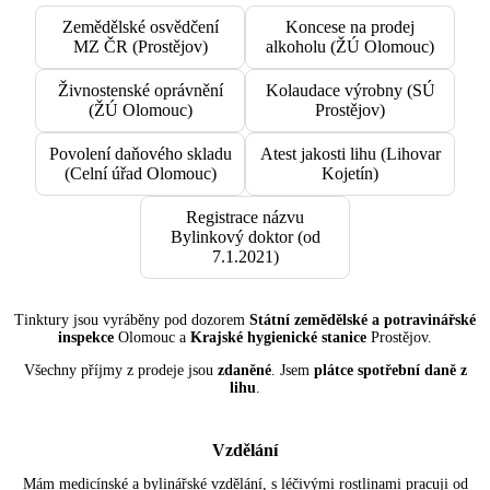
Zemědělské osvědčení
Koncese na prodej
MZ ČR (Prostějov)
alkoholu (ŽÚ Olomouc)
Živnostenské oprávnění
Kolaudace výrobny (SÚ
(ŽÚ Olomouc)
Prostějov)
Povolení daňového skladu
Atest jakosti lihu (Lihovar
(Celní úřad Olomouc)
Kojetín)
Registrace názvu
Bylinkový doktor (od
7.1.2021)
Tinktury jsou vyráběny pod dozorem
Státní zemědělské a potravinářské
inspekce
Olomouc a
Krajské hygienické stanice
Prostějov.
Všechny příjmy z prodeje jsou
zdaněné
. Jsem
plátce spotřební daně z
lihu
.
Vzdělání
Mám medicínské a bylinářské vzdělání, s léčivými rostlinami pracuji od