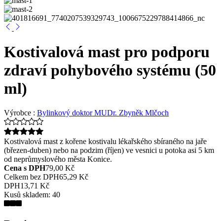
Kostivalová mast pro podporu
zdraví pohybového systému (50
ml)
Výrobce :
Bylinkový doktor MUDr. Zbyněk Mlčoch
Kostivalová mast z kořene kostivalu lékařského sbíraného na jaře
(březen-duben) nebo na podzim (říjen) ve vesnici u potoka asi 5 km
od neprůmyslového města Konice.
Cena s DPH
79,00 Kč
Celkem bez DPH
65,29 Kč
DPH
13,71 Kč
Kusů skladem:
40