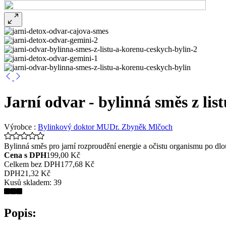
Jarní odvar - bylinná směs z lis
Výrobce :
Bylinkový doktor MUDr. Zbyněk Mlčoch
Bylinná směs pro jarní rozproudění energie a očistu organismu po dl
Cena s DPH
199,00 Kč
Celkem bez DPH
177,68 Kč
DPH
21,32 Kč
Kusů skladem:
39
Popis: