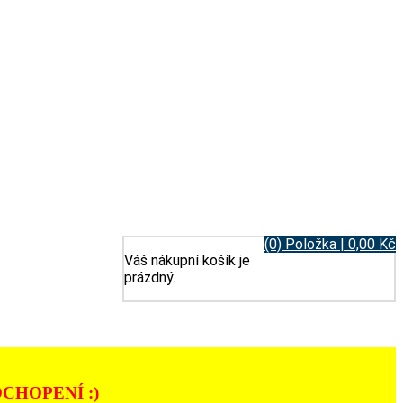
(0) Položka | 0,00 Kč
Váš nákupní košík je
prázdný.
CHOPENÍ :)