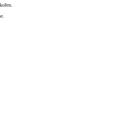
 kořen.
ne.