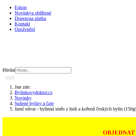
Eshop
Novinky
a oblíbené
Doprava
a platba
Kontakt
Oprávnění
Hledat
Jste zde:
Bylinkovydoktor.cz
Novinky
Sušené byliny a čaje
Jarní odvar - bylinná směs z listů a kořenů českých bylin (150g
OBJEDNAT 