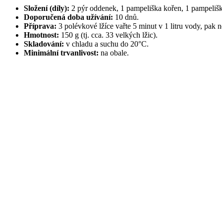
Složení (díly):
2 pýr oddenek, 1 pampeliška kořen, 1 pampeliška l
Doporučená doba užívání:
10 dnů.
Příprava:
3 polévkové lžíce vařte 5 minut v 1 litru vody, pak 
Hmotnost:
150 g (tj. cca. 33 velkých lžic).
Skladování:
v chladu a suchu do 20°C.
Minimální trvanlivost:
na obale.
Počet zobrazení:
8
0
1
2
3
4
5
6
7
8
,
8
0
3
6
9
2
4