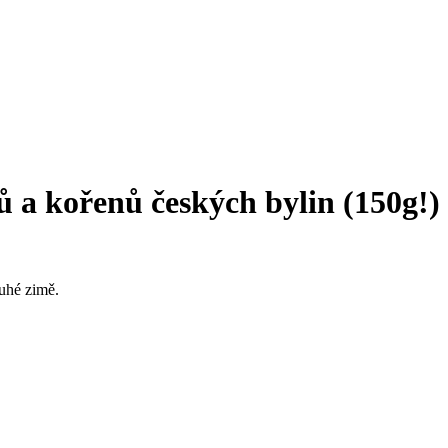
tů a kořenů českých bylin (150g!)
ouhé zimě.