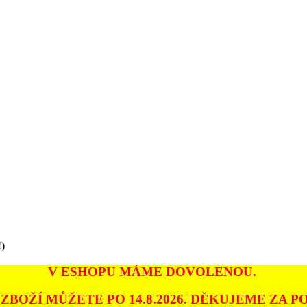
!)
V ESHOPU MÁME DOVOLENOU.
ZBOŽÍ MŮŽETE PO 14.8.2026. DĚKUJEME ZA PO