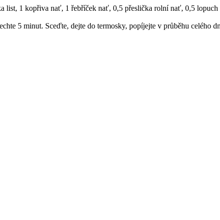
ist, 1 kopřiva nať, 1 řebříček nať, 0,5 přeslička rolní nať, 0,5 lopuch
nechte 5 minut. Sceďte, dejte do termosky, popíjejte v průběhu celého d