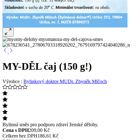
MY-DĚL čaj (150 g!)
Výrobce :
Bylinkový doktor MUDr. Zbyněk Mlčoch
Bylinná směs pro podporu zdraví ženské dělohy.
Cena s DPH
209,00 Kč
Celkem bez DPH
186,61 Kč