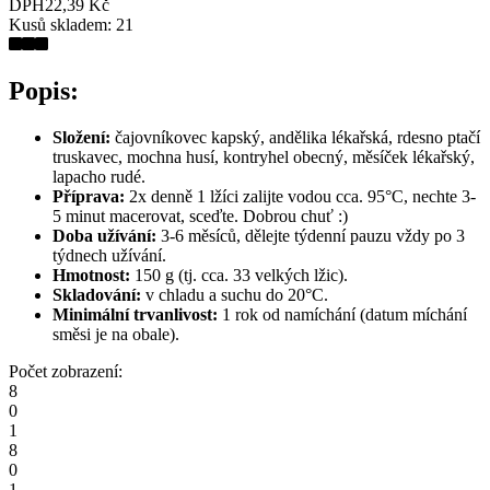
DPH
22,39 Kč
Kusů skladem:
21
Popis:
Složení:
čajovníkovec kapský, andělika lékařská, rdesno ptačí
truskavec, mochna husí, kontryhel obecný, měsíček lékařský,
lapacho rudé.
Příprava:
2x denně 1 lžíci zalijte vodou cca. 95°C, nechte 3-
5 minut macerovat, sceďte. Dobrou chuť :)
Doba užívání:
3-6 měsíců, dělejte týdenní pauzu vždy po 3
týdnech užívání.
Hmotnost:
150 g (tj. cca. 33 velkých lžic).
Skladování:
v chladu a suchu do 20°C.
Minimální trvanlivost:
1 rok od namíchání (datum míchání
směsi je na obale).
Počet zobrazení:
8
0
1
8
0
1