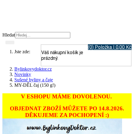
Hledat
(0) Položka | 0,00 Kč
Jste zde:
Váš nákupní košík je
prázdný.
Bylinkovydoktor.cz
Novinky
Sušené byliny a čaje
MY-DĚL čaj (150 g!)
V ESHOPU MÁME DOVOLENOU.
OBJEDNAT ZBOŽÍ MŮŽETE PO 14.8.2026.
DĚKUJEME ZA POCHOPENÍ :)