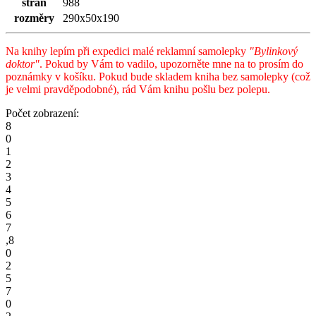
stran
988
rozměry
290x50x190
Na knihy lepím při expedici malé reklamní samolepky
"Bylinkový
doktor"
. Pokud by Vám to vadilo, upozorněte mne na to prosím do
poznámky v košíku. Pokud bude skladem kniha bez samolepky (což
je velmi pravděpodobné), rád Vám knihu pošlu bez polepu.
Počet zobrazení:
8
0
1
2
3
4
5
6
7
,
8
0
2
5
7
0