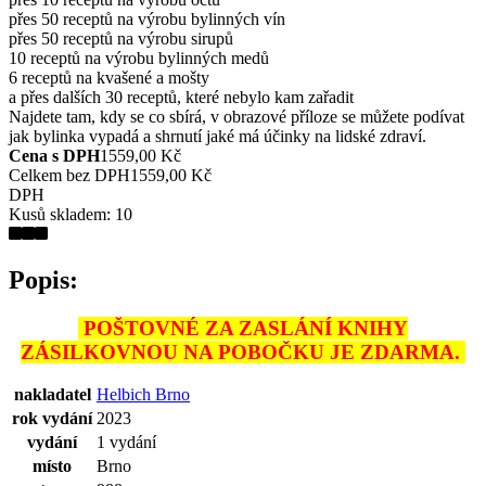
přes 50 receptů na výrobu bylinných vín
přes 50 receptů na výrobu sirupů
10 receptů na výrobu bylinných medů
6 receptů na kvašené a mošty
a přes dalších 30 receptů, které nebylo kam zařadit
Najdete tam, kdy se co sbírá, v obrazové příloze se můžete podívat
jak bylinka vypadá a shrnutí jaké má účinky na lidské zdraví.
Cena s DPH
1559,00 Kč
Celkem bez DPH
1559,00 Kč
DPH
Kusů skladem:
10
Popis:
POŠTOVNÉ ZA ZASLÁNÍ KNIHY
ZÁSILKOVNOU NA POBOČKU JE ZDARMA.
nakladatel
Helbich Brno
rok vydání
2023
vydání
1 vydání
místo
Brno