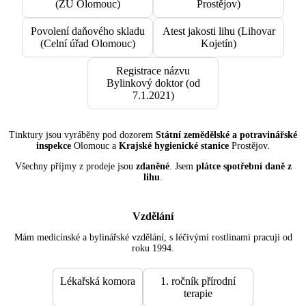
(ŽÚ Olomouc)
Prostějov)
Povolení daňového skladu
Atest jakosti lihu (Lihovar
(Celní úřad Olomouc)
Kojetín)
Registrace názvu
Bylinkový doktor (od
7.1.2021)
Tinktury jsou vyráběny pod dozorem
Státní zemědělské a potravinářské
inspekce
Olomouc a
Krajské hygienické stanice
Prostějov.
Všechny příjmy z prodeje jsou
zdaněné
. Jsem
plátce spotřební daně z
lihu
.
Vzdělání
Mám medicínské a bylinářské vzdělání, s léčivými rostlinami pracuji od
roku 1994.
Lékařská komora
1. ročník přírodní
terapie