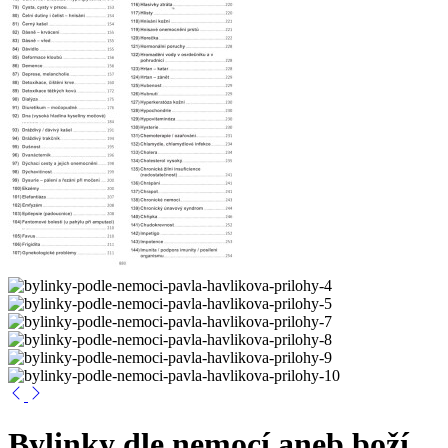
Bylinky dle nemocí aneb boží