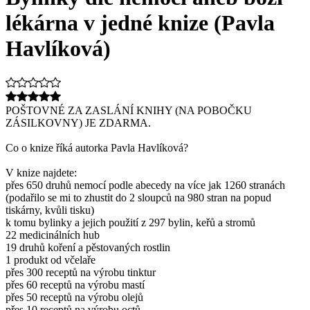
lékárna v jedné knize (Pavla
Havlíková)
POŠTOVNÉ ZA ZASLÁNÍ KNIHY (NA POBOČKU
ZÁSILKOVNY) JE ZDARMA.
Co o knize říká autorka Pavla Havlíková?
V knize najdete:
přes 650 druhů nemocí podle abecedy na více jak 1260 stranách
(podařilo se mi to zhustit do 2 sloupců na 980 stran na popud
tiskárny, kvůli tisku)
k tomu bylinky a jejich použití z 297 bylin, keřů a stromů
22 medicinálních hub
19 druhů koření a pěstovaných rostlin
1 produkt od včelaře
přes 300 receptů na výrobu tinktur
přes 60 receptů na výrobu mastí
přes 50 receptů na výrobu olejů
přes 10 receptů na výrobu octů