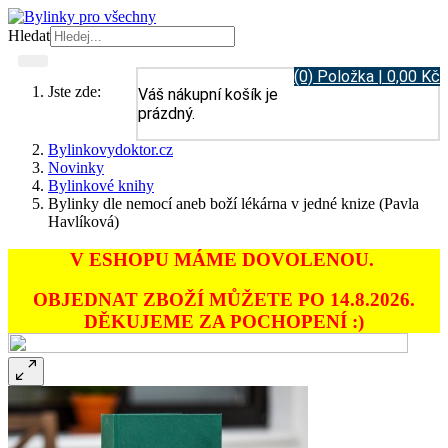
Hledat
(0) Položka | 0,00 Kč
Jste zde:
Váš nákupní košík je
prázdný.
Bylinkovydoktor.cz
Novinky
Bylinkové knihy
Bylinky dle nemocí aneb boží lékárna v jedné knize (Pavla
Havlíková)
V ESHOPU MÁME DOVOLENOU.
OBJEDNAT ZBOŽÍ MŮŽETE PO 14.8.2026.
DĚKUJEME ZA POCHOPENÍ :)