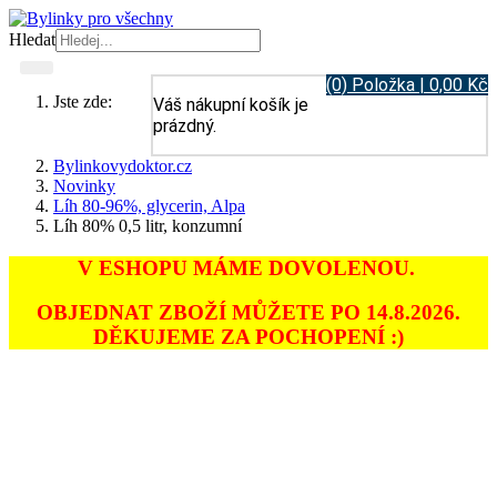
Hledat
(0) Položka | 0,00 Kč
Jste zde:
Váš nákupní košík je
prázdný.
Bylinkovydoktor.cz
Novinky
Líh 80-96%, glycerin, Alpa
Líh 80% 0,5 litr, konzumní
V ESHOPU MÁME DOVOLENOU.
OBJEDNAT ZBOŽÍ MŮŽETE PO 14.8.2026.
DĚKUJEME ZA POCHOPENÍ :)