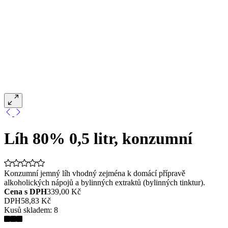
Líh 80% 0,5 litr, konzumní
Konzumní jemný líh vhodný zejména k domácí přípravě
alkoholických nápojů a bylinných extraktů (bylinných tinktur).
Cena s DPH
339,00 Kč
DPH
58,83 Kč
Kusů skladem:
8