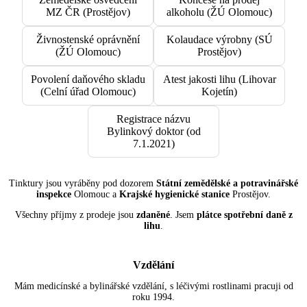
MZ ČR (Prostějov)
alkoholu (ŽÚ Olomouc)
Živnostenské oprávnění
Kolaudace výrobny (SÚ
(ŽÚ Olomouc)
Prostějov)
Povolení daňového skladu
Atest jakosti lihu (Lihovar
(Celní úřad Olomouc)
Kojetín)
Registrace názvu
Bylinkový doktor (od
7.1.2021)
Tinktury jsou vyráběny pod dozorem
Státní zemědělské a potravinářské
inspekce
Olomouc a
Krajské hygienické stanice
Prostějov.
Všechny příjmy z prodeje jsou
zdaněné
. Jsem
plátce spotřební daně z
lihu
.
Vzdělání
Mám medicínské a bylinářské vzdělání, s léčivými rostlinami pracuji od
roku 1994.