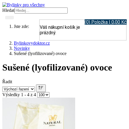
Hledat
(0) Položka | 0,00 Kč
Jste zde:
Váš nákupní košík je
prázdný.
Bylinkovydoktor.cz
Novinky
Sušené (lyofilizované) ovoce
Sušené (lyofilizované) ovoce
Řadit
Výsledky 1 - 4 z 4