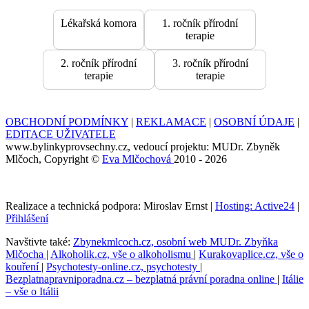
Lékařská komora
1. ročník přírodní
terapie
2. ročník přírodní
3. ročník přírodní
terapie
terapie
OBCHODNÍ PODMÍNKY
|
REKLAMACE
|
OSOBNÍ ÚDAJE
|
EDITACE UŽIVATELE
www.bylinkyprovsechny.cz, vedoucí projektu: MUDr. Zbyněk
Mlčoch, Copyright ©
Eva Mlčochová
2010 - 2026
Realizace a technická podpora: Miroslav Ernst |
Hosting: Active24
|
Přihlášení
Navštivte také:
Zbynekmlcoch.cz, osobní web MUDr. Zbyňka
Mlčocha
|
Alkoholik.cz, vše o alkoholismu
|
Kurakovaplice.cz, vše o
kouření
|
Psychotesty-online.cz, psychotesty
|
Bezplatnapravniporadna.cz – bezplatná právní poradna online
|
Itálie
– vše o Itálii