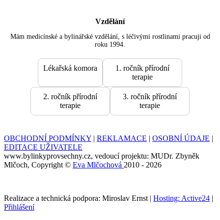
Vzdělání
Mám medicínské a bylinářské vzdělání, s léčivými rostlinami pracuji od
roku 1994.
Lékařská komora
1. ročník přírodní
terapie
2. ročník přírodní
3. ročník přírodní
terapie
terapie
OBCHODNÍ PODMÍNKY
|
REKLAMACE
|
OSOBNÍ ÚDAJE
|
EDITACE UŽIVATELE
www.bylinkyprovsechny.cz, vedoucí projektu: MUDr. Zbyněk
Mlčoch, Copyright ©
Eva Mlčochová
2010 - 2026
Realizace a technická podpora: Miroslav Ernst |
Hosting: Active24
|
Přihlášení