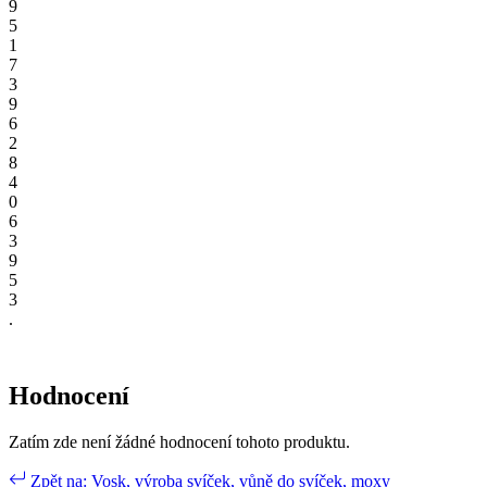
9
5
1
7
3
9
6
2
8
4
0
6
3
9
5
3
.
Hodnocení
Zatím zde není žádné hodnocení tohoto produktu.
Zpět na: Vosk, výroba svíček, vůně do svíček, moxy