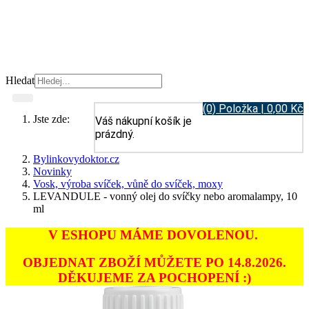
Hledat
(0) Položka | 0,00 Kč
Jste zde:
Váš nákupní košík je
prázdný.
Bylinkovydoktor.cz
Novinky
Vosk, výroba svíček, vůně do svíček, moxy
LEVANDULE - vonný olej do svíčky nebo aromalampy, 10
ml
V ESHOPU MÁME DOVOLENOU.
OBJEDNAT ZBOŽÍ MŮŽETE PO 14.8.2026.
DĚKUJEME ZA POCHOPENÍ :)