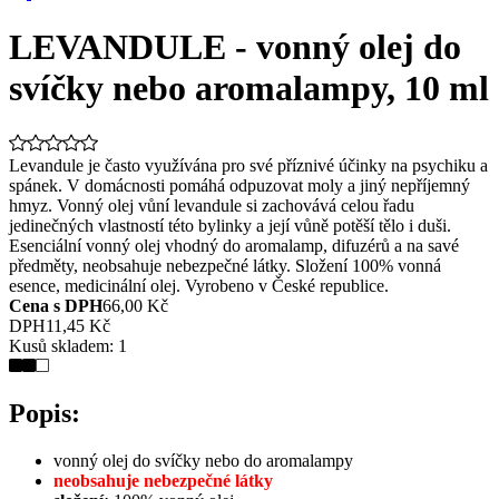
LEVANDULE - vonný olej do
svíčky nebo aromalampy, 10 ml
Levandule je často využívána pro své příznivé účinky na psychiku a
spánek. V domácnosti pomáhá odpuzovat moly a jiný nepříjemný
hmyz. Vonný olej vůní levandule si zachovává celou řadu
jedinečných vlastností této bylinky a její vůně potěší tělo i duši.
Esenciální vonný olej vhodný do aromalamp, difuzérů a na savé
předměty, neobsahuje nebezpečné látky. Složení 100% vonná
esence, medicinální olej. Vyrobeno v České republice.
Cena s DPH
66,00 Kč
DPH
11,45 Kč
Kusů skladem:
1
Popis:
vonný olej do svíčky nebo do aromalampy
neobsahuje nebezpečné látky