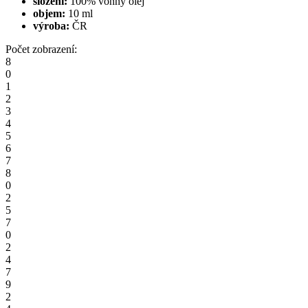
složení:
100% vonný olej
objem:
10 ml
výroba:
ČR
Počet zobrazení:
8
0
1
2
3
4
5
6
7
8
0
2
5
7
0
2
4
7
9
2