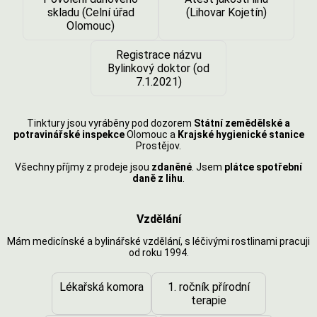
skladu (Celní úřad
(Lihovar Kojetín)
Olomouc)
Registrace názvu
Bylinkový doktor (od
7.1.2021)
Tinktury jsou vyráběny pod dozorem
Státní zemědělské a
potravinářské inspekce
Olomouc a
Krajské hygienické stanice
Prostějov.
Všechny příjmy z prodeje jsou
zdaněné
. Jsem
plátce spotřební
daně z lihu
.
Vzdělání
Mám medicínské a bylinářské vzdělání, s léčivými rostlinami pracuji
od roku 1994.
Lékařská komora
1. ročník přírodní
terapie