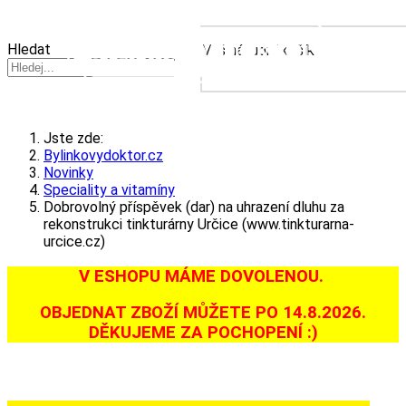
(0) Položka
Hledat
Váš nákupní košík
je prázdný.
Jste zde:
Bylinkovydoktor.cz
Novinky
Speciality a vitamíny
Dobrovolný příspěvek (dar) na uhrazení dluhu za
rekonstrukci tinkturárny Určice (www.tinkturarna-
urcice.cz)
V ESHOPU MÁME DOVOLENOU.
OBJEDNAT ZBOŽÍ MŮŽETE PO 14.8.2026.
DĚKUJEME ZA POCHOPENÍ :)