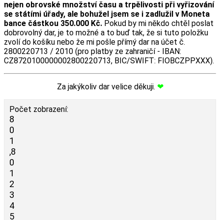
nejen obrovské množství času a trpělivosti při vyřizování
se státími úřady, ale bohužel jsem se i zadlužil v Moneta
bance částkou 350.000 Kč.
Pokud by mi někdo chtěl poslat
dobrovolný dar, je to možné a to buď tak, že si tuto položku
zvolí do košíku nebo že mi pošle přímý dar na účet č.
2800220713 / 2010 (pro platby ze zahraničí - IBAN:
CZ8720100000002800220713, BIC/SWIFT: FIOBCZPPXXX).
Za jakýkoliv dar velice děkuji.
❤
Počet zobrazení:
8
0
1
,
8
0
1
2
3
4
5