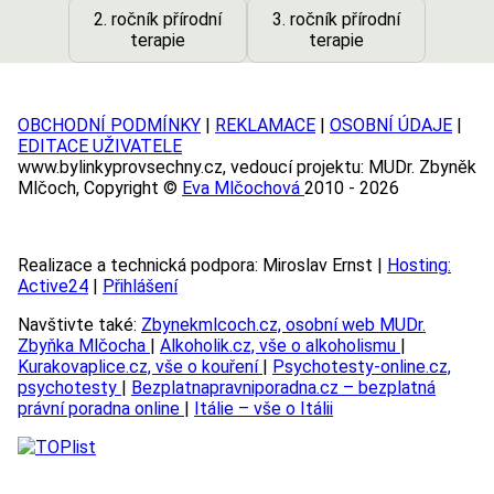
2. ročník přírodní
3. ročník přírodní
terapie
terapie
OBCHODNÍ PODMÍNKY
|
REKLAMACE
|
OSOBNÍ ÚDAJE
|
EDITACE UŽIVATELE
www.bylinkyprovsechny.cz, vedoucí projektu: MUDr. Zbyněk
Mlčoch, Copyright ©
Eva Mlčochová
2010 - 2026
Realizace a technická podpora: Miroslav Ernst |
Hosting:
Active24
|
Přihlášení
Navštivte také:
Zbynekmlcoch.cz, osobní web MUDr.
Zbyňka Mlčocha
|
Alkoholik.cz, vše o alkoholismu
|
Kurakovaplice.cz, vše o kouření
|
Psychotesty-online.cz,
psychotesty
|
Bezplatnapravniporadna.cz – bezplatná
právní poradna online
|
Itálie – vše o Itálii