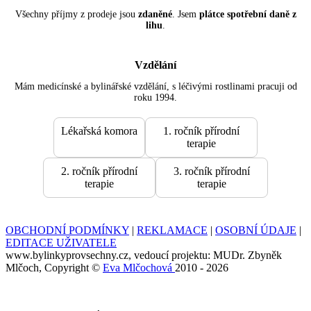
Všechny příjmy z prodeje jsou
zdaněné
. Jsem
plátce spotřební daně z
lihu
.
Vzdělání
Mám medicínské a bylinářské vzdělání, s léčivými rostlinami pracuji od
roku 1994.
Lékařská komora
1. ročník přírodní
terapie
2. ročník přírodní
3. ročník přírodní
terapie
terapie
OBCHODNÍ PODMÍNKY
|
REKLAMACE
|
OSOBNÍ ÚDAJE
|
EDITACE UŽIVATELE
www.bylinkyprovsechny.cz, vedoucí projektu: MUDr. Zbyněk
Mlčoch, Copyright ©
Eva Mlčochová
2010 - 2026