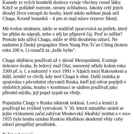
Kanady ze svých hostitelů doslova vysaje všechny cenné látky.
Když se pořádně rozroste, stromy zchřadnou. Jakoby celý jejich
dlouhý život vstoupil do houby, které nikdo neřekne jinak než
Chaga. Kromě botaniků – ti pro ni mají název rezavec šikmý.
Má tvrdou strukturu, takže se tradičně zpracovává na prášek, který
lze přidat do nápojů, nebo z něj lze připravit čaj. Proč to udělat?
Protože kdo užívá Chagu, může se těšit dlouhému zdraví. Ne
nadarmo ji čínský propagátor Shen Nung Pen Ts´ao Ching (kolem
roku 200 n. l.) označil za „krále bylin“.
Chagu sibiřskou používali už v dávné Mezopotámii. Existuje
dokonce úvaha, že ledový muž Ötzi, narozený někdy kolem roku
3300 př. n. l. a nalezený v roce 1991 v Alpách mezi Rakouskem a
Itálií, zemřel ve chvíli, kdy nesl Chagu k ohni. Další zmínka je
spojována s původními obyvateli Ruska, kteří její odvar popíjeli v
obdobích půstu, houbu v kombinaci se sádlem používali jako
přírodní mýdlo, její popel sypali na vředy.
Popularita Chagy v Rusku nikterak neklesá. Lovci a lesníci ji
používají ke zvýšení vytrvalosti. V 50. letech minulého století se
jejím výzkumem začal zabývat Moskevský lékařský institut a v roce
1955 byla houba uznána Ruskou lékařskou akademií vědy coby
zdraví prospěšný prostředek.