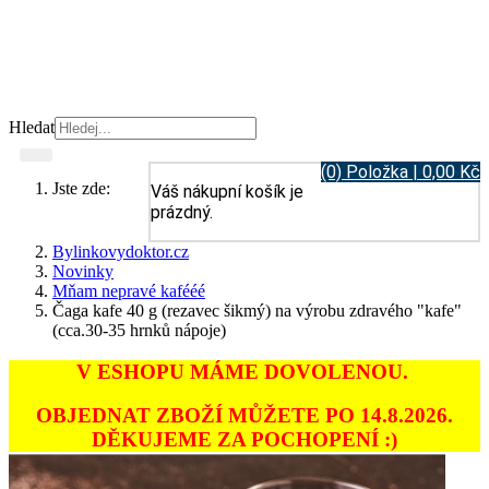
Hledat
(0) Položka | 0,00 Kč
Jste zde:
Váš nákupní košík je
prázdný.
Bylinkovydoktor.cz
Novinky
Mňam nepravé kafééé
Čaga kafe 40 g (rezavec šikmý) na výrobu zdravého "kafe"
(cca.30-35 hrnků nápoje)
V ESHOPU MÁME DOVOLENOU.
OBJEDNAT ZBOŽÍ MŮŽETE PO 14.8.2026.
DĚKUJEME ZA POCHOPENÍ :)