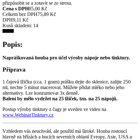
přizpůsobit se a zotavit se ze stresu.
Cena s DPH
85,00 Kč
Celkem bez DPH
75,89 Kč
DPH
9,11 Kč
Kusů skladem:
14
Popis:
Napráškovaná houba pro účel výroby nápoje nebo tinktury.
Příprava
1 čajová lžičku (cca. 1 gram) prášku dejte do sklenice, zalijte 250
ml, nechte 5 minut macerovat. Můžete přidat mléko nebo jeho
alternativy. Lze konzumovat 3x denně.
Balení by mělo vydržet na 25 lžiček, tzn. na 25 nápojů.
Postup výroby tinktury z čagy je uveden ve videu na
www.WebinarTinktury.cz
Vzhledem vás neuchvátí, ale použití má široké. Houba rostoucí
hlavně na břízách a bucích severních oblastí Evropy, Asie, USA a