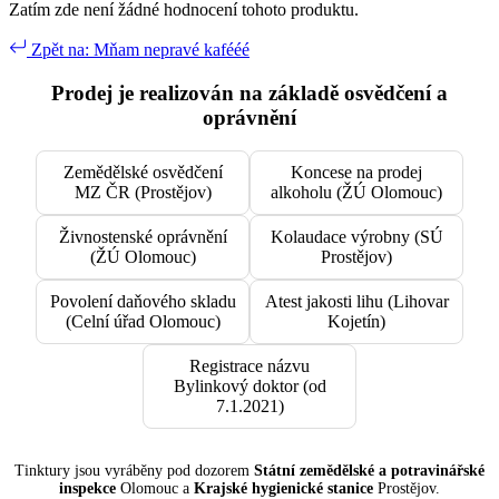
Zatím zde není žádné hodnocení tohoto produktu.
Zpět na: Mňam nepravé kafééé
Prodej je realizován na základě osvědčení a
oprávnění
Zemědělské osvědčení
Koncese na prodej
MZ ČR (Prostějov)
alkoholu (ŽÚ Olomouc)
Živnostenské oprávnění
Kolaudace výrobny (SÚ
(ŽÚ Olomouc)
Prostějov)
Povolení daňového skladu
Atest jakosti lihu (Lihovar
(Celní úřad Olomouc)
Kojetín)
Registrace názvu
Bylinkový doktor (od
7.1.2021)
Tinktury jsou vyráběny pod dozorem
Státní zemědělské a potravinářské
inspekce
Olomouc a
Krajské hygienické stanice
Prostějov.