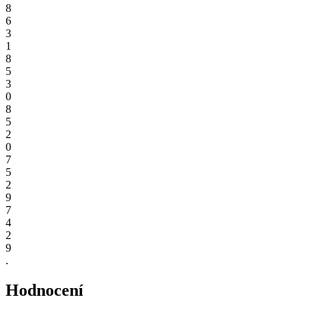
8
6
3
1
8
5
3
0
8
5
2
0
7
5
2
9
7
4
2
9
.
Hodnocení