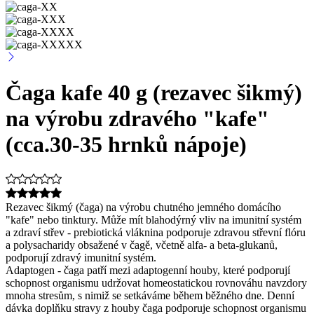
Čaga kafe 40 g (rezavec šikmý)
na výrobu zdravého "kafe"
(cca.30-35 hrnků nápoje)
Rezavec šikmý (čaga) na výrobu chutného jemného domácího
"kafe" nebo tinktury. Může mít blahodýrný vliv na imunitní systém
a zdraví střev - prebiotická vláknina podporuje zdravou střevní flóru
a polysacharidy obsažené v čagě, včetně alfa- a beta-glukanů,
podporují zdravý imunitní systém.
Adaptogen - čaga patří mezi adaptogenní houby, které podporují
schopnost organismu udržovat homeostatickou rovnováhu navzdory
mnoha stresům, s nimiž se setkáváme během běžného dne. Denní
dávka doplňku stravy z houby čaga podporuje schopnost organismu