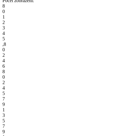
Počet zobrazení:
8
0
1
2
3
4
5
,
8
0
2
4
6
8
0
2
4
5
7
9
1
3
5
7
9