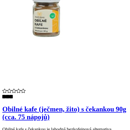
Obilné kafe (ječmen, žito) s čekankou 90g
(cca. 75 nápojů)
Obilné kafe s čekankou je lahodná bezkofeinová alternativa ...