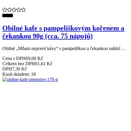
Obilné kafe s pampeliškovým kořenem a
čekankou 90g (cca. 75 nápojů)
Obilné „Mňam nepravé kávy“ s pampeliškou a čekankou nabízí ...
Cena s DPH
69,00 Kč
Celkem bez DPH
61,61 Kč
DPH
7,39 Kč
Kusů skladem: 18