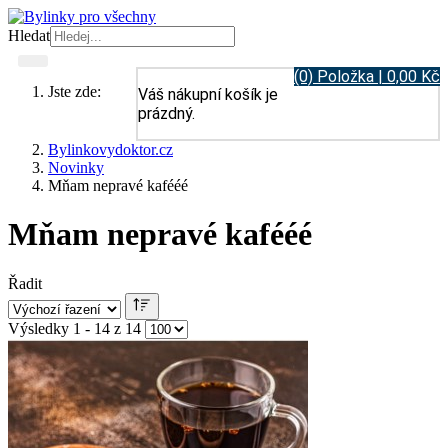
Hledat
(0) Položka | 0,00 Kč
Jste zde:
Váš nákupní košík je
prázdný.
Bylinkovydoktor.cz
Novinky
Mňam nepravé kafééé
Mňam nepravé kafééé
Řadit
Výsledky 1 - 14 z 14