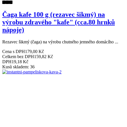
Čaga kafe 100 g (rezavec šikmý) na
výrobu zdravého "kafe" (cca.80 hrnků
nápoje)
Rezavec šikmý (čaga) na výrobu chutného jemného domácího ...
Cena s DPH
179,00 Kč
Celkem bez DPH
159,82 Kč
DPH
19,18 Kč
Kusů skladem: 36