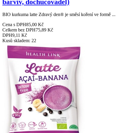
barviv, dochucovadel)
BIO kurkuma latte Zdravý den® je směsí koření ve formě ...
Cena s DPH
85,00 Kč
Celkem bez DPH
75,89 Kč
DPH
9,11 Kč
Kusů skladem: 22