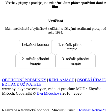
Všechny příjmy z prodeje jsou
zdaněné
. Jsem
plátce spotřební daně z
lihu
.
Vzdělání
Mám medicínské a bylinářské vzdělání, s léčivými rostlinami pracuji od
roku 1994.
Lékařská komora
1. ročník přírodní
terapie
2. ročník přírodní
3. ročník přírodní
terapie
terapie
OBCHODNÍ PODMÍNKY
|
REKLAMACE
|
OSOBNÍ ÚDAJE
|
EDITACE UŽIVATELE
www.bylinkyprovsechny.cz, vedoucí projektu: MUDr. Zbyněk
Mlčoch, Copyright ©
Eva Mlčochová
2010 - 2026
Realizace a technická podpora: Miroslav Ernst |
Hosting: Active24
|