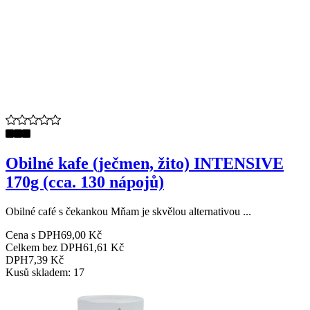
Obilné kafe (ječmen, žito) INTENSIVE
170g (cca. 130 nápojů)
Obilné café s čekankou Mňam je skvělou alternativou ...
Cena s DPH
69,00 Kč
Celkem bez DPH
61,61 Kč
DPH
7,39 Kč
Kusů skladem: 17