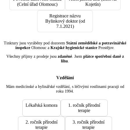
(Celní úřad Olomouc)
Kojetín)
Registrace názvu
Bylinkový doktor (od
7.1.2021)
Tinktury jsou vyráběny pod dozorem
Státní zemědělské a potravinářské
inspekce
Olomouc a
Krajské hygienické stanice
Prostějov.
Všechny příjmy z prodeje jsou
zdaněné
. Jsem
plátce spotřební daně z
lihu
.
Vzdělání
Mám medicínské a bylinářské vzdělání, s léčivými rostlinami pracuji od
roku 1994.
Lékařská komora
1. ročník přírodní
terapie
2. ročník přírodní
3. ročník přírodní
terapie
terapie