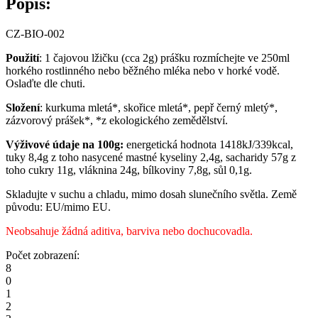
Popis:
CZ-BIO-002
Použití
: 1 čajovou lžičku (cca 2g) prášku rozmíchejte ve 250ml
horkého rostlinného nebo běžného mléka nebo v horké vodě.
Oslaďte dle chuti.
Složení
: kurkuma mletá*, skořice mletá*, pepř černý mletý*,
zázvorový prášek*, *z ekologického zemědělství.
Výživové údaje na 100g:
energetická hodnota 1418kJ/339kcal,
tuky 8,4g z toho nasycené mastné kyseliny 2,4g, sacharidy 57g z
toho cukry 11g, vláknina 24g, bílkoviny 7,8g, sůl 0,1g.
Skladujte v suchu a chladu, mimo dosah slunečního světla. Země
původu: EU/mimo EU.
Neobsahuje žádná aditiva, barviva nebo dochucovadla.
Počet zobrazení:
8
0
1
2