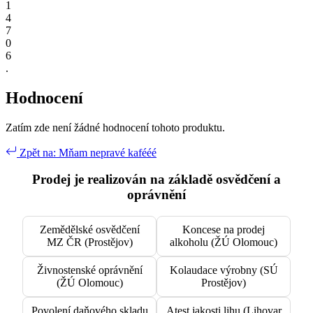
1
4
7
0
6
.
Hodnocení
Zatím zde není žádné hodnocení tohoto produktu.
Zpět na: Mňam nepravé kafééé
Prodej je realizován na základě osvědčení a
oprávnění
Zemědělské osvědčení
Koncese na prodej
MZ ČR (Prostějov)
alkoholu (ŽÚ Olomouc)
Živnostenské oprávnění
Kolaudace výrobny (SÚ
(ŽÚ Olomouc)
Prostějov)
Povolení daňového skladu
Atest jakosti lihu (Lihovar