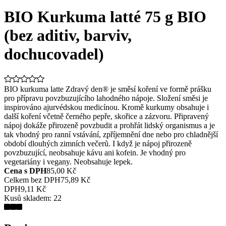
BIO Kurkuma latté 75 g BIO
(bez aditiv, barviv,
dochucovadel)
BIO kurkuma latte Zdravý den® je směsí koření ve formě prášku
pro přípravu povzbuzujícího lahodného nápoje. Složení směsi je
inspirováno ajurvédskou medicínou. Kromě kurkumy obsahuje i
další koření včetně černého pepře, skořice a zázvoru. Připravený
nápoj dokáže přirozeně povzbudit a prohřát lidský organismus a je
tak vhodný pro ranní vstávání, zpříjemnění dne nebo pro chladnější
období dlouhých zimních večerů. I když je nápoj přirozeně
povzbuzující, neobsahuje kávu ani kofein. Je vhodný pro
vegetariány i vegany. Neobsahuje lepek.
Cena s DPH
85,00 Kč
Celkem bez DPH
75,89 Kč
DPH
9,11 Kč
Kusů skladem:
22