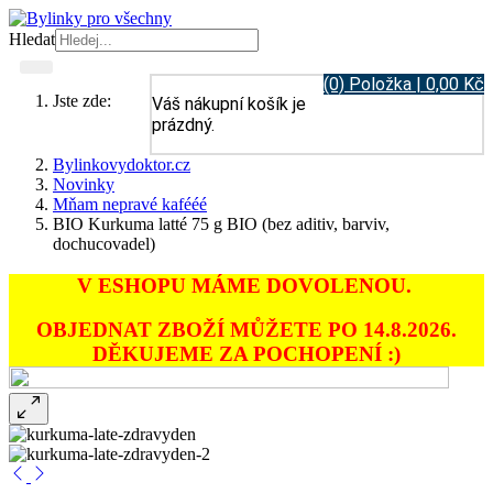
Hledat
(0) Položka | 0,00 Kč
Jste zde:
Váš nákupní košík je
prázdný.
Bylinkovydoktor.cz
Novinky
Mňam nepravé kafééé
BIO Kurkuma latté 75 g BIO (bez aditiv, barviv,
dochucovadel)
V ESHOPU MÁME DOVOLENOU.
OBJEDNAT ZBOŽÍ MŮŽETE PO 14.8.2026.
DĚKUJEME ZA POCHOPENÍ :)