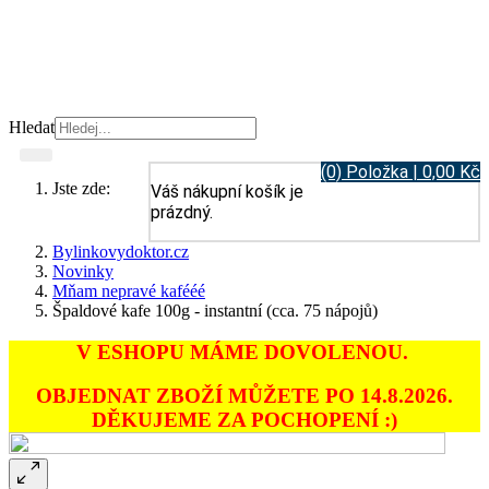
Hledat
(0) Položka | 0,00 Kč
Jste zde:
Váš nákupní košík je
prázdný.
Bylinkovydoktor.cz
Novinky
Mňam nepravé kafééé
Špaldové kafe 100g - instantní (cca. 75 nápojů)
V ESHOPU MÁME DOVOLENOU.
OBJEDNAT ZBOŽÍ MŮŽETE PO 14.8.2026.
DĚKUJEME ZA POCHOPENÍ :)