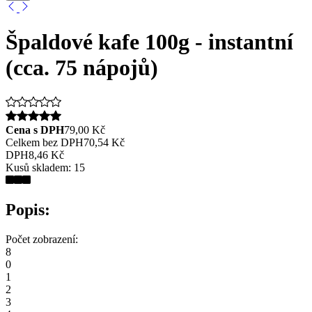
Špaldové kafe 100g - instantní
(cca. 75 nápojů)
Cena s DPH
79,00 Kč
Celkem bez DPH
70,54 Kč
DPH
8,46 Kč
Kusů skladem:
15
Popis:
Počet zobrazení:
8
0
1
2
3