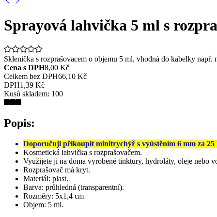
Sprayová lahvička 5 ml s rozpr
Sklenička s rozprašovacem o objemu 5 ml, vhodná do kabelky např. na 
Cena s DPH
8,00 Kč
Celkem bez DPH
66,10 Kč
DPH
1,39 Kč
Kusů skladem:
100
Popis:
Doporučuji přikoupit minitrychýř s vyústěním 6 mm za 25
Kosmetická lahvička s rozprašovačem.
Využijete ji na doma vyrobené tinktury, hydroláty, oleje nebo v
Rozprašovač má kryt.
Materiál: plast.
Barva: průhledná (transparentní).
Rozměry: 5x1,4 cm
Objem: 5 ml.