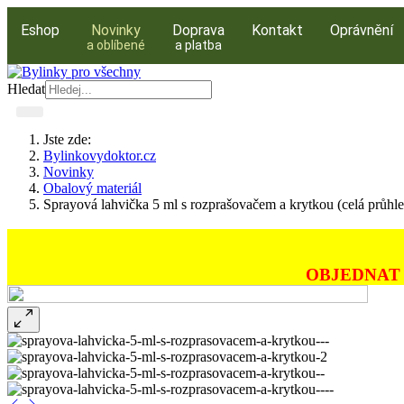
Eshop
Novinky
Doprava
Kontakt
Oprávnění
a oblíbené
a platba
Hledat
Jste zde:
Bylinkovydoktor.cz
Novinky
Obalový materiál
Sprayová lahvička 5 ml s rozprašovačem a krytkou (celá průhl
OBJEDNAT 