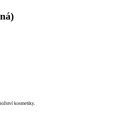
dná)
nožství kosmetiky.