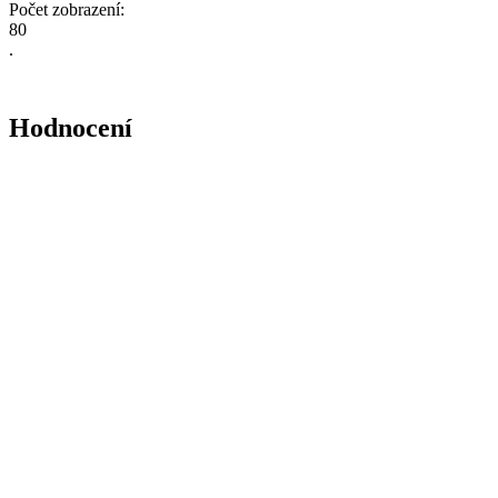
Počet zobrazení:
8
0
.
Hodnocení
Zatím zde není žádné hodnocení tohoto produktu.
Zpět na: Obalový materiál
Zemědělské osvědčení
Koncese na prodej
MZ ČR (Prostějov)
alkoholu (ŽÚ Olomou
Tinktury jsou vyráběny po