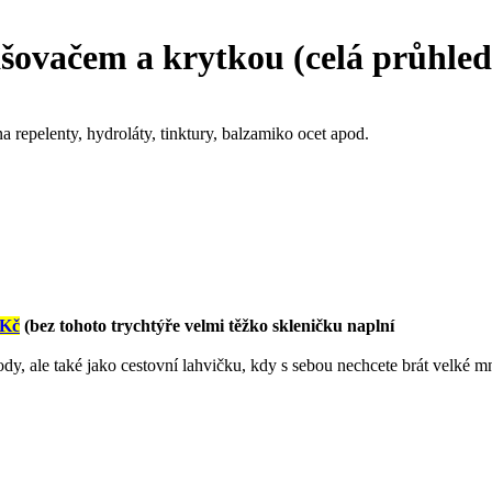
ašovačem a krytkou (celá průhle
repelenty, hydroláty, tinktury, balzamiko ocet apod.
 Kč
(bez tohoto trychtýře velmi těžko skleničku naplní
ody, ale také jako cestovní lahvičku, kdy s sebou nechcete brát velké m