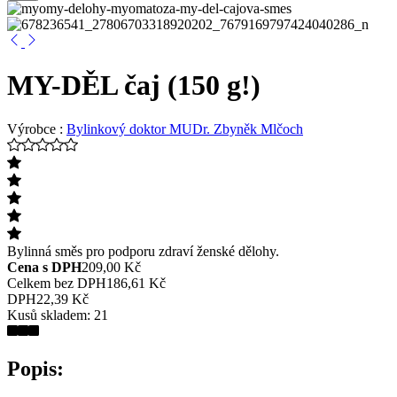
MY-DĚL čaj (150 g!)
Výrobce :
Bylinkový doktor MUDr. Zbyněk Mlčoch
Bylinná směs pro podporu zdraví ženské dělohy.
Cena s DPH
209,00 Kč
Celkem bez DPH
186,61 Kč
DPH
22,39 Kč
Kusů skladem:
21
Popis: