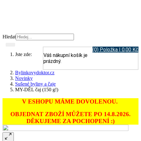
Hledat
(0) Položka | 0,00 Kč
Jste zde:
Váš nákupní košík je
prázdný.
Bylinkovydoktor.cz
Novinky
Sušené byliny a čaje
MY-DĚL čaj (150 g!)
V ESHOPU MÁME DOVOLENOU.
OBJEDNAT ZBOŽÍ MŮŽETE PO 14.8.2026.
DĚKUJEME ZA POCHOPENÍ :)