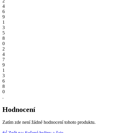
2
4
6
9
1
3
5
8
0
2
4
7
9
1
3
6
8
0
.
Hodnocení
Zatím zde není žádné hodnocení tohoto produktu.
Zpět na: Sušené byliny a čaje