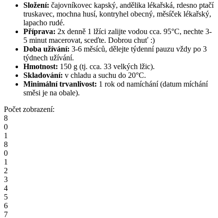
Složení:
čajovníkovec kapský, andělika lékařská, rdesno ptačí
truskavec, mochna husí, kontryhel obecný, měsíček lékařský,
lapacho rudé.
Příprava:
2x denně 1 lžíci zalijte vodou cca. 95°C, nechte 3-
5 minut macerovat, sceďte. Dobrou chuť :)
Doba užívání:
3-6 měsíců, dělejte týdenní pauzu vždy po 3
týdnech užívání.
Hmotnost:
150 g (tj. cca. 33 velkých lžic).
Skladování:
v chladu a suchu do 20°C.
Minimální trvanlivost:
1 rok od namíchání (datum míchání
směsi je na obale).
Počet zobrazení:
8
0
1
8
0
1
2
3
4
5
6
7