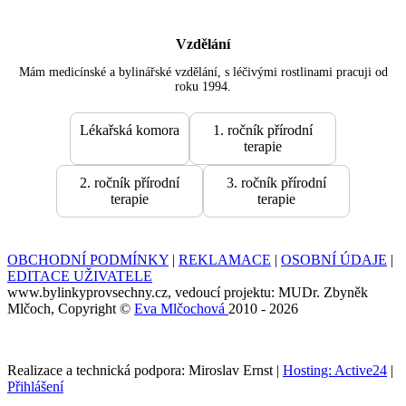
Vzdělání
Mám medicínské a bylinářské vzdělání, s léčivými rostlinami pracuji od
roku 1994.
Lékařská komora
1. ročník přírodní
terapie
2. ročník přírodní
3. ročník přírodní
terapie
terapie
OBCHODNÍ PODMÍNKY
|
REKLAMACE
|
OSOBNÍ ÚDAJE
|
EDITACE UŽIVATELE
www.bylinkyprovsechny.cz, vedoucí projektu: MUDr. Zbyněk
Mlčoch, Copyright ©
Eva Mlčochová
2010 - 2026
Realizace a technická podpora: Miroslav Ernst |
Hosting: Active24
|
Přihlášení