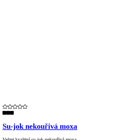
Su-jok nekouřivá moxa
Velmi kvalitní su-jok nekouřivá moxa.