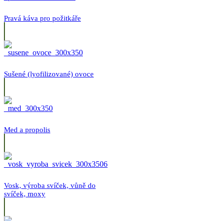
Pravá káva pro požitkáře
Sušené (lyofilizované) ovoce
Med a propolis
Vosk, výroba svíček, vůně do
svíček, moxy