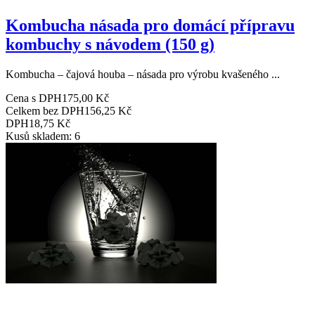
Kombucha násada pro domácí přípravu
kombuchy s návodem (150 g)
Kombucha – čajová houba – násada pro výrobu kvašeného ...
Cena s DPH
175,00 Kč
Celkem bez DPH
156,25 Kč
DPH
18,75 Kč
Kusů skladem: 6