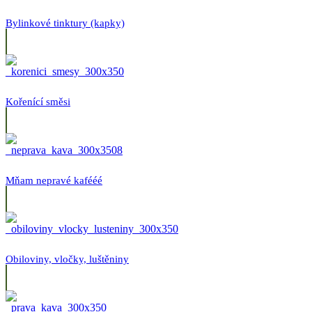
Bylinkové tinktury (kapky)
Kořenící směsi
Mňam nepravé kafééé
Obiloviny, vločky, luštěniny