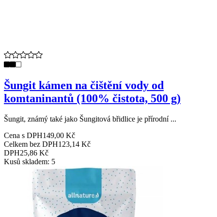
Šungit kámen na čištění vody od
komtaninantů (100% čistota, 500 g)
Šungit, známý také jako Šungitová břidlice je přírodní ...
Cena s DPH
149,00 Kč
Celkem bez DPH
123,14 Kč
DPH
25,86 Kč
Kusů skladem: 5