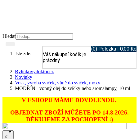
Hledat
(0) Položka | 0,00 Kč
Jste zde:
Váš nákupní košík je
prázdný.
Bylinkovydoktor.cz
Novinky
Vosk, výroba svíček, vůně do svíček, moxy
MODŘÍN - vonný olej do svíčky nebo aromalampy, 10 ml
V ESHOPU MÁME DOVOLENOU.
OBJEDNAT ZBOŽÍ MŮŽETE PO 14.8.2026.
DĚKUJEME ZA POCHOPENÍ :)