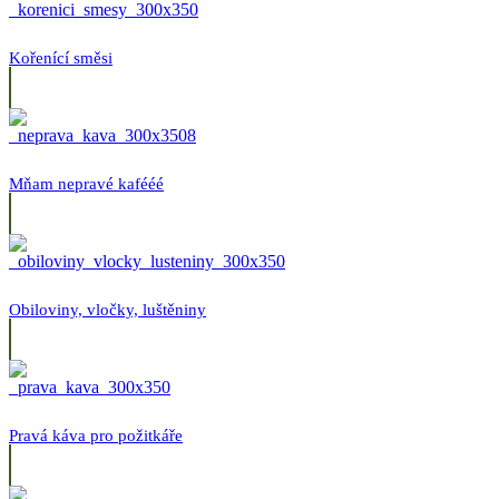
Kořenící směsi
Mňam nepravé kafééé
Obiloviny, vločky, luštěniny
Pravá káva pro požitkáře