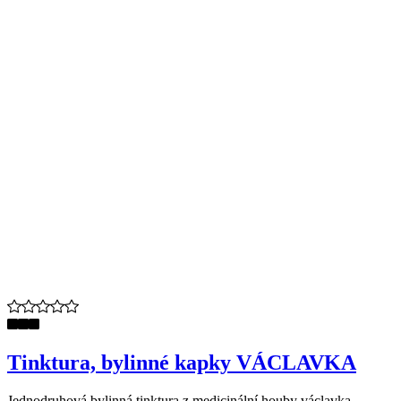
Tinktura, bylinné kapky VÁCLAVKA
Jednodruhová bylinná tinktura z medicinální houby václavka ...