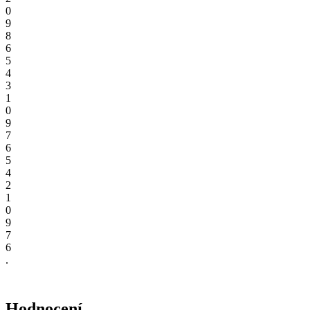
0
9
8
6
5
4
3
1
0
9
7
6
5
4
2
1
0
9
7
6
.
Hodnocení