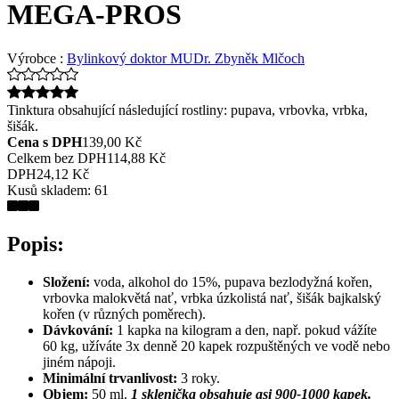
MEGA-PROS
Výrobce :
Bylinkový doktor MUDr. Zbyněk Mlčoch
Tinktura obsahující následující rostliny: pupava, vrbovka, vrbka,
šišák.
Cena s DPH
139,00 Kč
Celkem bez DPH
114,88 Kč
DPH
24,12 Kč
Kusů skladem:
61
Popis:
Složení:
voda, alkohol do 15%, pupava bezlodyžná kořen,
vrbovka malokvětá nať, vrbka úzkolistá nať, šišák bajkalský
kořen (v různých poměrech).
Dávkování:
1 kapka na kilogram a den, např. pokud vážíte
60 kg, užíváte 3x denně 20 kapek rozpuštěných ve vodě nebo
jiném nápoji.
Minimální trvanlivost:
3 roky.
Objem:
50 ml.
1 sklenička obsahuje asi 900-1000 kapek.