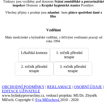
Tinktury jsou vyráběny pod dozorem
Státní zemědělské a potravinářské
inspekce
Olomouc a
Krajské hygienické stanice
Prostějov.
Všechny příjmy z prodeje jsou
zdaněné
. Jsem
plátce spotřební daně z
lihu
.
Vzdělání
Mám medicínské a bylinářské vzdělání, s léčivými rostlinami pracuji od
roku 1994.
Lékařská komora
1. ročník přírodní
terapie
2. ročník přírodní
3. ročník přírodní
terapie
terapie
OBCHODNÍ PODMÍNKY
|
REKLAMACE
|
OSOBNÍ ÚDAJE
|
EDITACE UŽIVATELE
www.bylinkyprovsechny.cz, vedoucí projektu: MUDr. Zbyněk
Mlčoch, Copyright ©
Eva Mlčochová
2010 - 2026