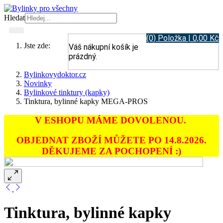
Hledat
(0) Položka | 0,00 Kč
Jste zde:
Váš nákupní košík je
prázdný.
Bylinkovydoktor.cz
Novinky
Bylinkové tinktury (kapky)
Tinktura, bylinné kapky MEGA-PROS
V ESHOPU MÁME DOVOLENOU.
OBJEDNAT ZBOŽÍ MŮŽETE PO 14.8.2026.
DĚKUJEME ZA POCHOPENÍ :)
Tinktura, bylinné kapky