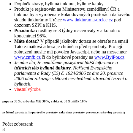
Doplněk stravy, bylinná tinktura, bylinné kapky.
Produkt je registrován na Ministerstvu zemědělství ČR a
tinktura byla vyrobena v kolaudovaných prostorách daňového
skladu tinkturárny Určice
www.tinkturarna-urcice.cz
pod
dozorem SZPI a KHS.
Poznámka:
rostliny se 3 týdny macerovaly v alkoholu o
koncentraci 96%.
Máte dotaz?
V případě jakéholiv dotazu se obraťte na email
Tato e-mailová adresa je chráněna před spamboty. Pro její
zobrazení musíte mít povolen Javascript.
nebo na messenger
www.zmfb.cz
či do bylinkové poradny na
www.BylPor.cz
Je nám líto, že nemůžeme poskytovat bližší informace o
účincích této bylinné tinktury
. Nařízení Evropského
parlamentu a Rady (ES) č. 1924/2006 ze dne 20. prosince
2006 nám zakazuje sdělovat neschválená zdravotní tvrzení o
bylinách.
vlastní výroba
pupava 30%, vrbovka MK 30%, vrbka ú. 30%, šišák 10%
zvětšená prostata hypertrofie prostaty rakovina prostaty prevence rakoviny prostaty
Počet zobrazení:
8