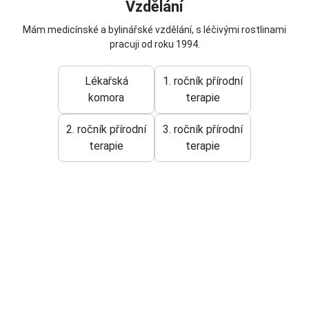
Vzdělání
Mám medicínské a bylinářské vzdělání, s léčivými rostlinami
pracuji od roku 1994.
Lékařská
1. ročník přírodní
komora
terapie
2. ročník přírodní
3. ročník přírodní
terapie
terapie
OBCHODNÍ
OSOBNÍ
EDITACE
|
REKLAMACE
|
|
PODMÍNKY
ÚDAJE
UŽIVATELE