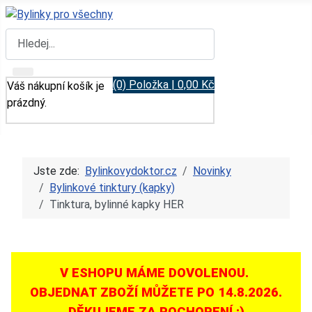
Hledat
(0) Položka | 0,00 Kč
Váš nákupní košík je
prázdný.
Jste zde:
Bylinkovydoktor.cz
Novinky
Bylinkové tinktury (kapky)
Tinktura, bylinné kapky HER
V ESHOPU MÁME DOVOLENOU.
OBJEDNAT ZBOŽÍ MŮŽETE PO 14.8.2026.
DĚKUJEME ZA POCHOPENÍ :)