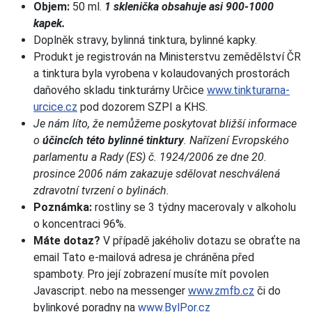
Objem:
50 ml.
1 sklenička obsahuje asi 900-1000
kapek.
Doplněk stravy, bylinná tinktura, bylinné kapky.
Produkt je registrován na Ministerstvu zemědělství ČR
a tinktura byla vyrobena v kolaudovaných prostorách
daňového skladu tinkturárny Určice
www.tinkturarna-
urcice.cz
pod dozorem SZPI a KHS.
Je nám líto, že nemůžeme poskytovat bližší informace
o
účincích této bylinné tinktury
. Nařízení Evropského
parlamentu a Rady (ES) č. 1924/2006 ze dne 20.
prosince 2006 nám zakazuje sdělovat neschválená
zdravotní tvrzení o bylinách.
Poznámka:
rostliny se 3 týdny macerovaly v alkoholu
o koncentraci 96%.
Máte dotaz?
V případě jakéholiv dotazu se obraťte na
email
Tato e-mailová adresa je chráněna před
spamboty. Pro její zobrazení musíte mít povolen
Javascript.
nebo na messenger
www.zmfb.cz
či do
bylinkové poradny na
www.BylPor.cz