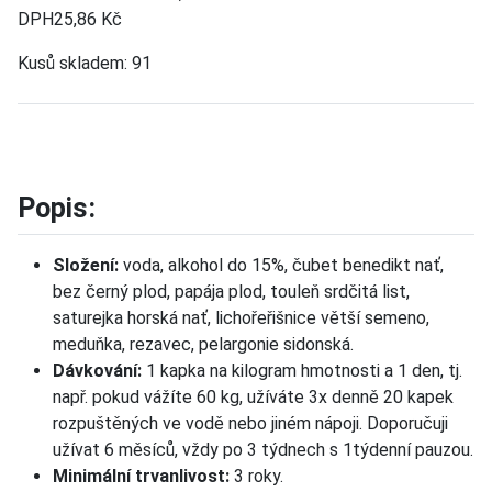
DPH
25,86 Kč
Kusů skladem:
91
Popis:
Složení:
voda, alkohol do 15%, čubet benedikt nať,
bez černý plod, papája plod, touleň srdčitá list,
saturejka horská nať, lichořeřišnice větší semeno,
meduňka, rezavec, pelargonie sidonská.
Dávkování:
1 kapka na kilogram hmotnosti a 1 den, tj.
např. pokud vážíte 60 kg, užíváte 3x denně 20 kapek
rozpuštěných ve vodě nebo jiném nápoji. Doporučuji
užívat 6 měsíců, vždy po 3 týdnech s 1týdenní pauzou.
Minimální trvanlivost:
3 roky.