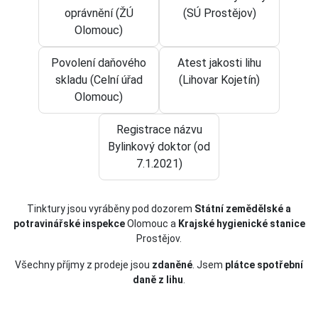
oprávnění (ŽÚ
(SÚ Prostějov)
Olomouc)
Povolení daňového
Atest jakosti lihu
skladu (Celní úřad
(Lihovar Kojetín)
Olomouc)
Registrace názvu
Bylinkový doktor (od
7.1.2021)
Tinktury jsou vyráběny pod dozorem
Státní zemědělské a
potravinářské inspekce
Olomouc a
Krajské hygienické stanice
Prostějov.
Všechny příjmy z prodeje jsou
zdaněné
. Jsem
plátce spotřební
daně z lihu
.