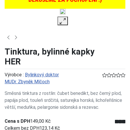
Tinktura, bylinné kapky
HER
Výrobce :
Bylinkový doktor
MUDr. Zbyněk Mlčoch
Směsná tinktura z rostlin: čubet benedikt, bez černý plod,
papája plod, touleň srdčitá, saturejka horská, lichořeřišnice
větší, meduňka, pelargonie sidonská a rezevac.
Cena s DPH
149,00 Kč
Celkem bez DPH
123,14 Kč