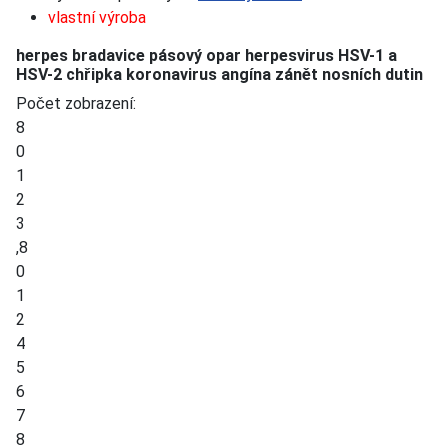
vlastní výroba
herpes bradavice pásový opar herpesvirus HSV-1 a
HSV-2 chřipka koronavirus angína zánět nosních dutin
Počet zobrazení:
8
0
1
2
3
,
8
0
1
2
4
5
6
7
8