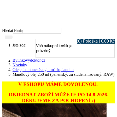
Hledat
(0) Položka | 0,00 Kč
Jste zde:
Váš nákupní košík je
prázdný.
Bylinkovydoktor.cz
Novinky
Oleje, bambucké a ghi máslo, lanolin
Mandlový olej 250 ml (panenský, za studena lisovaný, RAW)
V ESHOPU MÁME DOVOLENOU.
OBJEDNAT ZBOŽÍ MŮŽETE PO 14.8.2026.
DĚKUJEME ZA POCHOPENÍ :)