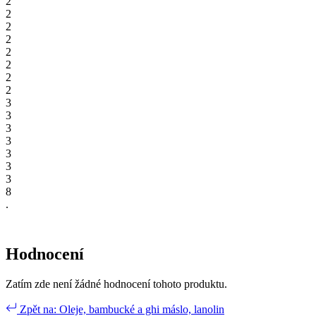
2
2
2
2
2
2
2
2
3
3
3
3
3
3
3
8
.
Hodnocení
Zatím zde není žádné hodnocení tohoto produktu.
Zpět na: Oleje, bambucké a ghi máslo, lanolin