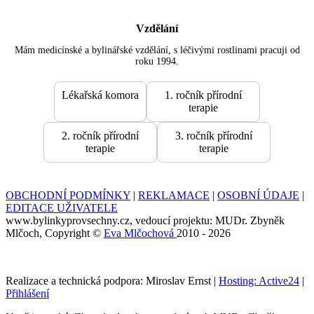
Vzdělání
Mám medicínské a bylinářské vzdělání, s léčivými rostlinami pracuji od
roku 1994.
Lékařská komora
1. ročník přírodní
terapie
2. ročník přírodní
3. ročník přírodní
terapie
terapie
OBCHODNÍ PODMÍNKY
|
REKLAMACE
|
OSOBNÍ ÚDAJE
|
EDITACE UŽIVATELE
www.bylinkyprovsechny.cz, vedoucí projektu: MUDr. Zbyněk
Mlčoch, Copyright ©
Eva Mlčochová
2010 - 2026
Realizace a technická podpora: Miroslav Ernst |
Hosting: Active24
|
Přihlášení