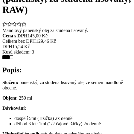
RAW)
Mandlový panenský olej za studena lisovaný.
Cena s DPH
145,00 Kč
Celkem bez DPH
129,46 Kč
DPH
15,54 Kč
Kusů skladem:
3
Popis:
Složení:
panenský, za studena lisovaný olej ze semen mandloně
obecné.
Objem:
250 ml
Dávkování:
dospělí 5ml (1lžička) 2x denně
děti od 3 let: 1ml (1/2 čajové lžičky) 2x denně.
Minimální trvanlivost:
do data uvedeného na obalu.