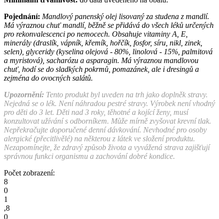
Pojednání:
Mandlový panenský olej lisovaný za studena z mandlí.
Má výraznou chuť mandlí, běžně se přidává do všech léků určených
pro rekonvalescenci po nemocech. Obsahuje vitaminy A, E,
minerály (draslík, vápník, křemík, hořčík, fosfor, síru, nikl, zinek,
selen), glyceridy (kyselina olejová - 80%, linolová - 15%, palmitová
a myristová), sacharózu a asparagin. Má výraznou mandlovou
chuť, hodí se do sladkých pokrmů, pomazánek, ale i dresingů a
zejména do ovocných salátů.
Upozornění:
Tento produkt byl uveden na trh jako doplněk stravy.
Nejedná se o lék. Není náhradou pestré stravy. Výrobek není vhodný
pro děti do 3 let. Děti nad 3 roky, těhotné a kojící ženy, musí
konzultovat užívání s odborníkem. Může mírně zvyšovat krevní tlak.
Nepřekračujte doporučené denní dávkování. Nevhodné pro osoby
alergické (přecitlivělé) na některou z látek ve složení produktu.
Nezapomínejte, že zdravý způsob života a vyvážená strava zajišťují
správnou funkci organismu a zachování dobré kondice.
Počet zobrazení:
8
0
1
,
8
0