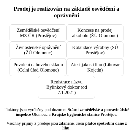
Prodej je realizován na základě osvědčení a
oprávnění
Zemědělské osvědčení
Koncese na prodej
MZ ČR (Prostějov)
alkoholu (ŽÚ Olomouc)
Živnostenské oprávnění
Kolaudace výrobny (SÚ
(ŽÚ Olomouc)
Prostějov)
Povolení daňového skladu
Atest jakosti lihu (Lihovar
(Celní úřad Olomouc)
Kojetín)
Registrace názvu
Bylinkový doktor (od
7.1.2021)
Tinktury jsou vyráběny pod dozorem
Státní zemědělské a potravinářské
inspekce
Olomouc a
Krajské hygienické stanice
Prostějov.
Všechny příjmy z prodeje jsou
zdaněné
. Jsem
plátce spotřební daně z
lihu
.