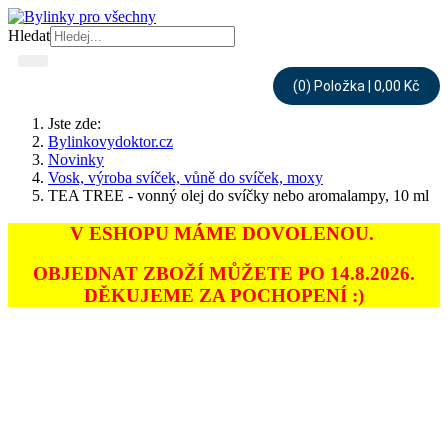
Hledat
(0) Položka | 0,00 Kč
Jste zde:
Bylinkovydoktor.cz
Novinky
Vosk, výroba svíček, vůně do svíček, moxy
TEA TREE - vonný olej do svíčky nebo aromalampy, 10 ml
V ESHOPU MÁME DOVOLENOU.
OBJEDNAT ZBOŽÍ MŮŽETE PO 14.8.2026.
DĚKUJEME ZA POCHOPENÍ :)