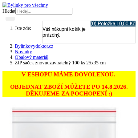
Hledat
(0) Položka | 0,00 Kč
Jste zde:
Váš nákupní košík je
prázdný.
Bylinkovydoktor.cz
Novinky
Obalový materiál
ZIP sáček znovuuzavíratelný 100 ks 25x35 cm
V ESHOPU MÁME DOVOLENOU.
OBJEDNAT ZBOŽÍ MŮŽETE PO 14.8.2026.
DĚKUJEME ZA POCHOPENÍ :)