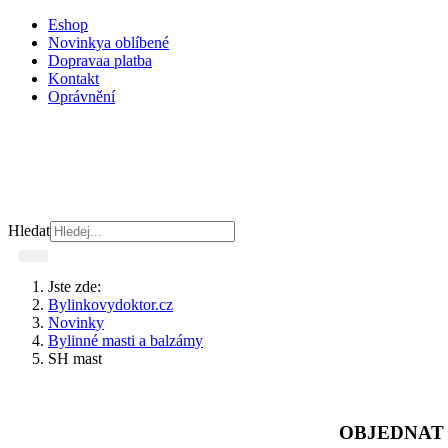
Eshop
Novinky
a oblíbené
Doprava
a platba
Kontakt
Oprávnění
Hledat
Jste zde:
Bylinkovydoktor.cz
Novinky
Bylinné masti a balzámy
SH mast
OBJEDNAT 