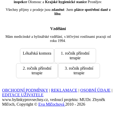
inspekce
Olomouc a
Krajské hygienické stanice
Prostějov.
Všechny příjmy z prodeje jsou
zdaněné
. Jsem
plátce spotřební daně z
lihu
.
Vzdělání
Mám medicínské a bylinářské vzdělání, s léčivými rostlinami pracuji od
roku 1994.
Lékařská komora
1. ročník přírodní
terapie
2. ročník přírodní
3. ročník přírodní
terapie
terapie
OBCHODNÍ PODMÍNKY
|
REKLAMACE
|
OSOBNÍ ÚDAJE
|
EDITACE UŽIVATELE
www.bylinkyprovsechny.cz, vedoucí projektu: MUDr. Zbyněk
Mlčoch, Copyright ©
Eva Mlčochová
2010 - 2026