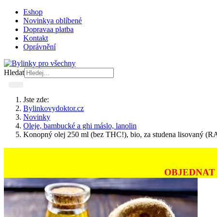
Eshop
Novinky
a oblíbené
Doprava
a platba
Kontakt
Oprávnění
Hledat
Jste zde:
Bylinkovydoktor.cz
Novinky
Oleje, bambucké a ghi máslo, lanolin
Konopný olej 250 ml (bez THC!), bio, za studena lisovaný (
OBJEDNAT 