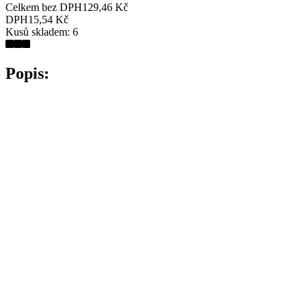
Celkem bez DPH
129,46 Kč
DPH
15,54 Kč
Kusů skladem:
6
Popis:
filtrovaný jedlý rostlinný olej, jednopruhový
bez THC!
za studena lisovaný (RAW)
dávkování: 3x denně 1 lžička
výživové údaje (100 g): energie 3443 kJ/820 kcal, tuky 92 g, z 
objem: 250 ml
uchování: v temnu do 20°C, po otevření uchovávejte v lednici 
Počet zobrazení:
8
0
1
,
8
0
1
2
3