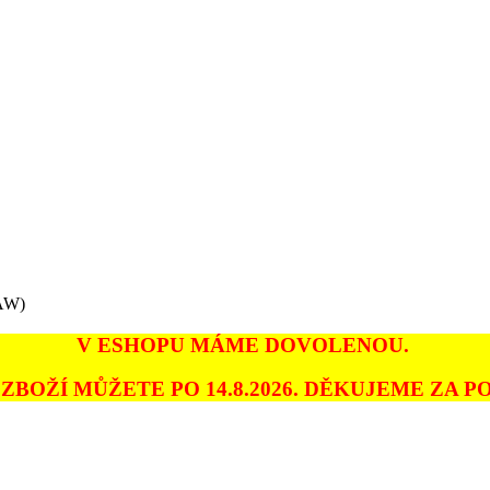
RAW)
V ESHOPU MÁME DOVOLENOU.
ZBOŽÍ MŮŽETE PO 14.8.2026. DĚKUJEME ZA PO