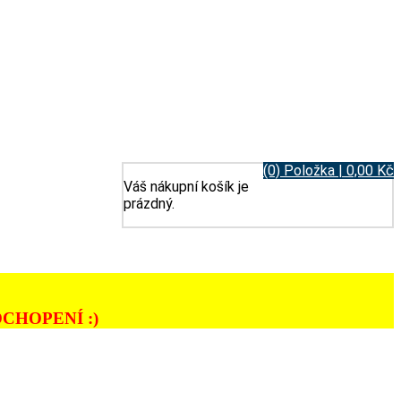
(0) Položka | 0,00 Kč
Váš nákupní košík je
prázdný.
CHOPENÍ :)