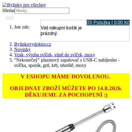
Hledat
(0) Položka | 0,00 Kč
Jste zde:
Váš nákupní košík je
prázdný.
Bylinkovydoktor.cz
Novinky
Vosk, výroba svíček, vůně do svíček, moxy
"Nekonečný" plazmový zapalovač s USB-C nabíjením -
svíčka, sporák, gril, krb, ohniště, moxy
V ESHOPU MÁME DOVOLENOU.
OBJEDNAT ZBOŽÍ MŮŽETE PO 14.8.2026.
DĚKUJEME ZA POCHOPENÍ :)