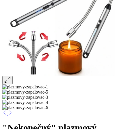
"Nekonečný" plazmový