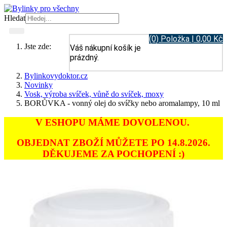
Hledat
(0) Položka | 0,00 Kč
Jste zde:
Váš nákupní košík je
prázdný.
Bylinkovydoktor.cz
Novinky
Vosk, výroba svíček, vůně do svíček, moxy
BORŮVKA - vonný olej do svíčky nebo aromalampy, 10 ml
V ESHOPU MÁME DOVOLENOU.
OBJEDNAT ZBOŽÍ MŮŽETE PO 14.8.2026.
DĚKUJEME ZA POCHOPENÍ :)