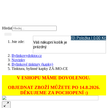
Hledat
(0) Položka | 0,00 Kč
Jste zde:
Váš nákupní košík je
prázdný.
Bylinkovydoktor.cz
Novinky
Bylinkové tinktury (kapky)
Tinktura, bylinné kapky ZÁ-MO-CE
V ESHOPU MÁME DOVOLENOU.
OBJEDNAT ZBOŽÍ MŮŽETE PO 14.8.2026.
DĚKUJEME ZA POCHOPENÍ :)