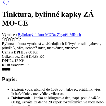
Tinktura, bylinné kapky ZÁ-
MO-CE
Výrobce :
Bylinkový doktor MUDr. Zbyněk Mlčoch
Bylinná tinktura vyrobená z následujících léčivých rostlin: jalovec,
průtržník, vřes, lichořeřišnice, medvědice, vilcacora.
Cena s DPH
139,00 Kč
Celkem bez DPH
114,88 Kč
DPH
24,12 Kč
Kusů skladem:
17
Popis:
Složení:
voda, alkohol do 15% obj., jalovec, průtržník, vřes,
lichořeřišnice, medvědice, vilcacora.
Dávkování:
1 kapka na kilogram a den, např. pokud vážíte
60 kg, užíváte 3x denně 20 kapek rozpuštěných ve vodě nebo