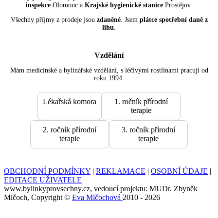
inspekce
Olomouc a
Krajské hygienické stanice
Prostějov.
Všechny příjmy z prodeje jsou
zdaněné
. Jsem
plátce spotřební daně z
lihu
.
Vzdělání
Mám medicínské a bylinářské vzdělání, s léčivými rostlinami pracuji od
roku 1994.
Lékařská komora
1. ročník přírodní
terapie
2. ročník přírodní
3. ročník přírodní
terapie
terapie
OBCHODNÍ PODMÍNKY
|
REKLAMACE
|
OSOBNÍ ÚDAJE
|
EDITACE UŽIVATELE
www.bylinkyprovsechny.cz, vedoucí projektu: MUDr. Zbyněk
Mlčoch, Copyright ©
Eva Mlčochová
2010 - 2026