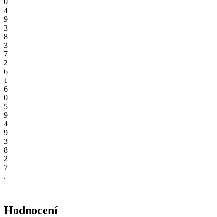
0
4
9
3
8
3
7
2
6
1
6
0
5
9
4
9
3
8
2
7
.
Hodnocení