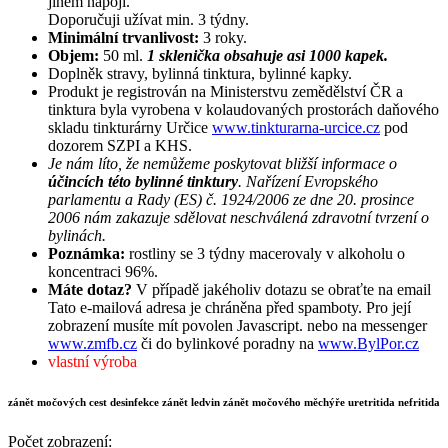
jiném nápoji.
Doporučuji užívat min. 3 týdny.
Minimální trvanlivost:
3 roky.
Objem:
50 ml.
1 sklenička obsahuje asi 1000 kapek.
Doplněk stravy, bylinná tinktura, bylinné kapky.
Produkt je registrován na Ministerstvu zemědělství ČR a
tinktura byla vyrobena v kolaudovaných prostorách daňového
skladu tinkturárny Určice
www.tinkturarna-urcice.cz
pod
dozorem SZPI a KHS.
Je nám líto, že nemůžeme poskytovat bližší informace o
účincích této bylinné tinktury
. Nařízení Evropského
parlamentu a Rady (ES) č. 1924/2006 ze dne 20. prosince
2006 nám zakazuje sdělovat neschválená zdravotní tvrzení o
bylinách.
Poznámka:
rostliny se 3 týdny macerovaly v alkoholu o
koncentraci 96%.
Máte dotaz?
V případě jakéholiv dotazu se obraťte na email
Tato e-mailová adresa je chráněna před spamboty. Pro její
zobrazení musíte mít povolen Javascript.
nebo na messenger
www.zmfb.cz
či do bylinkové poradny na
www.BylPor.cz
vlastní výroba
zánět močových cest desinfekce zánět ledvin zánět močového měchýře uretritida nefritida
Počet zobrazení: