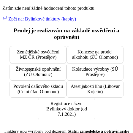
Zatím zde není žádné hodnocení tohoto produktu.
Zpět na: Bylinkové tinktury (kapky)
Prodej je realizován na základě osvědčení a
oprávnění
Zemědělské osvědčení
Koncese na prodej
MZ ČR (Prostějov)
alkoholu (ŽÚ Olomouc)
Živnostenské oprávnění
Kolaudace výrobny (SÚ
(ŽÚ Olomouc)
Prostějov)
Povolení daňového skladu
Atest jakosti lihu (Lihovar
(Celní úřad Olomouc)
Kojetín)
Registrace názvu
Bylinkový doktor (od
7.1.2021)
Tinktury jsou vyráběny pod dozorem
Státní zemědělské a potravinářské