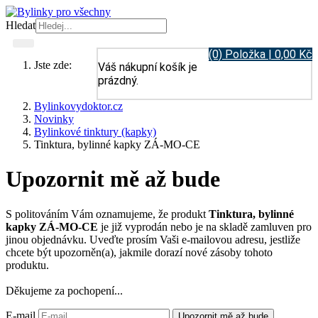
Hledat
(0) Položka | 0,00 Kč
Jste zde:
Váš nákupní košík je
prázdný.
Bylinkovydoktor.cz
Novinky
Bylinkové tinktury (kapky)
Tinktura, bylinné kapky ZÁ-MO-CE
Upozornit mě až bude
S politováním Vám oznamujeme, že produkt
Tinktura, bylinné
kapky ZÁ-MO-CE
je již vyprodán nebo je na skladě zamluven pro
jinou objednávku. Uveďte prosím Vaši e-mailovou adresu, jestliže
chcete být upozorněn(a), jakmile dorazí nové zásoby tohoto
produktu.
Děkujeme za pochopení...
E-mail
Upozornit mě až bude