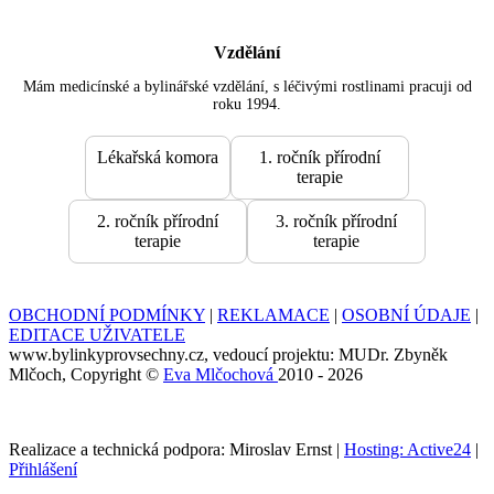
Vzdělání
Mám medicínské a bylinářské vzdělání, s léčivými rostlinami pracuji od
roku 1994.
Lékařská komora
1. ročník přírodní
terapie
2. ročník přírodní
3. ročník přírodní
terapie
terapie
OBCHODNÍ PODMÍNKY
|
REKLAMACE
|
OSOBNÍ ÚDAJE
|
EDITACE UŽIVATELE
www.bylinkyprovsechny.cz, vedoucí projektu: MUDr. Zbyněk
Mlčoch, Copyright ©
Eva Mlčochová
2010 - 2026
Realizace a technická podpora: Miroslav Ernst |
Hosting: Active24
|
Přihlášení