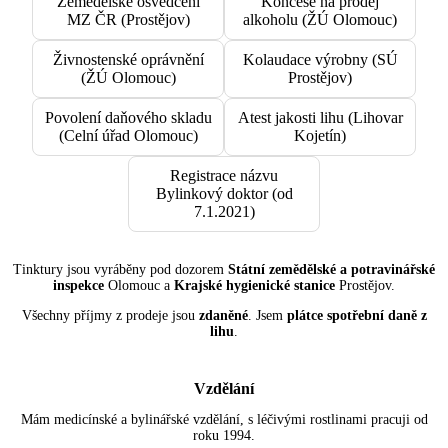
Zemědělské osvědčení
Koncese na prodej
MZ ČR (Prostějov)
alkoholu (ŽÚ Olomouc)
Živnostenské oprávnění
Kolaudace výrobny (SÚ
(ŽÚ Olomouc)
Prostějov)
Povolení daňového skladu
Atest jakosti lihu (Lihovar
(Celní úřad Olomouc)
Kojetín)
Registrace názvu
Bylinkový doktor (od
7.1.2021)
Tinktury jsou vyráběny pod dozorem
Státní zemědělské a potravinářské
inspekce
Olomouc a
Krajské hygienické stanice
Prostějov.
Všechny příjmy z prodeje jsou
zdaněné
. Jsem
plátce spotřební daně z
lihu
.
Vzdělání
Mám medicínské a bylinářské vzdělání, s léčivými rostlinami pracuji od
roku 1994.