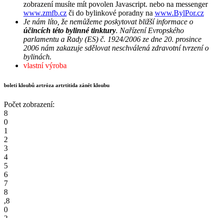
zobrazení musíte mít povolen Javascript.
nebo na messenger
www.zmfb.cz
či do bylinkové poradny na
www.BylPor.cz
Je nám líto, že nemůžeme poskytovat bližší informace o
účincích této bylinné tinktury
. Nařízení Evropského
parlamentu a Rady (ES) č. 1924/2006 ze dne 20. prosince
2006 nám zakazuje sdělovat neschválená zdravotní tvrzení o
bylinách.
vlastní výroba
boleti kloubů artróza artrtitida zánět kloubu
Počet zobrazení:
8
0
1
2
3
4
5
6
7
8
,
8
0