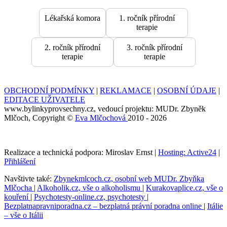
Lékařská komora
1. ročník přírodní
terapie
2. ročník přírodní
3. ročník přírodní
terapie
terapie
OBCHODNÍ PODMÍNKY
|
REKLAMACE
|
OSOBNÍ ÚDAJE
|
EDITACE UŽIVATELE
www.bylinkyprovsechny.cz, vedoucí projektu: MUDr. Zbyněk
Mlčoch, Copyright ©
Eva Mlčochová
2010 - 2026
Realizace a technická podpora: Miroslav Ernst |
Hosting: Active24
|
Přihlášení
Navštivte také:
Zbynekmlcoch.cz, osobní web MUDr. Zbyňka
Mlčocha
|
Alkoholik.cz, vše o alkoholismu
|
Kurakovaplice.cz, vše o
kouření
|
Psychotesty-online.cz, psychotesty
|
Bezplatnapravniporadna.cz – bezplatná právní poradna online
|
Itálie
– vše o Itálii