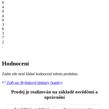
0
4
9
4
9
3
8
3
7
2
.
Hodnocení
Zatím zde není žádné hodnocení tohoto produktu.
Zpět na: Bylinkové tinktury (kapky)
Prodej je realizován na základě osvědčení a
oprávnění