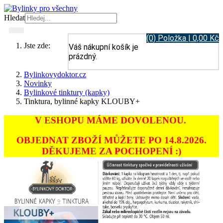
Hledat
(0) Položka | 0,00 Kč
Jste zde:
Váš nákupní košík je
prázdný.
Bylinkovydoktor.cz
Novinky
Bylinkové tinktury (kapky)
Tinktura, bylinné kapky KLOUBY+
V ESHOPU MÁME DOVOLENOU.
OBJEDNAT ZBOŽÍ MŮŽETE PO 14.8.2026.
DĚKUJEME ZA POCHOPENÍ :)