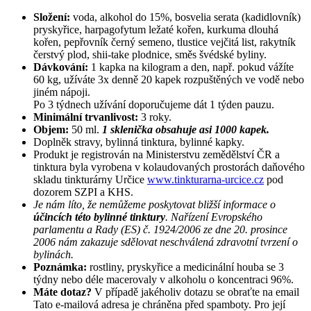
Složení:
voda, alkohol do 15%, bosvelia serata (kadidlovník)
pryskyřice, harpagofytum ležaté kořen, kurkuma dlouhá
kořen, pepřovník černý semeno, tlustice vejčitá list, rakytník
čerstvý plod, shii-take plodnice, směs švédské byliny.
Dávkování:
1 kapka na kilogram a den, např. pokud vážíte
60 kg, užíváte 3x denně 20 kapek rozpuštěných ve vodě nebo
jiném nápoji.
Po 3 týdnech užívání doporučujeme dát 1 týden pauzu.
Minimální trvanlivost:
3 roky.
Objem:
50 ml.
1 sklenička obsahuje asi 1000 kapek.
Doplněk stravy, bylinná tinktura, bylinné kapky.
Produkt je registrován na Ministerstvu zemědělství ČR a
tinktura byla vyrobena v kolaudovaných prostorách daňového
skladu tinkturárny Určice
www.tinkturarna-urcice.cz
pod
dozorem SZPI a KHS.
Je nám líto, že nemůžeme poskytovat bližší informace o
účincích této bylinné tinktury
. Nařízení Evropského
parlamentu a Rady (ES) č. 1924/2006 ze dne 20. prosince
2006 nám zakazuje sdělovat neschválená zdravotní tvrzení o
bylinách.
Poznámka:
rostliny, pryskyřice a medicinální houba se 3
týdny nebo déle macerovaly v alkoholu o koncentraci 96%.
Máte dotaz?
V případě jakéholiv dotazu se obraťte na email
Tato e-mailová adresa je chráněna před spamboty. Pro její