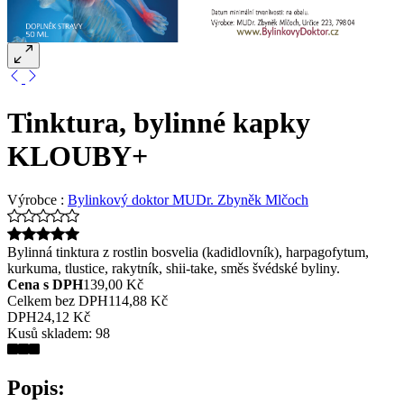
Tinktura, bylinné kapky
KLOUBY+
Výrobce :
Bylinkový doktor MUDr. Zbyněk Mlčoch
Bylinná tinktura z rostlin bosvelia (kadidlovník), harpagofytum,
kurkuma, tlustice, rakytník, shii-take, směs švédské byliny.
Cena s DPH
139,00 Kč
Celkem bez DPH
114,88 Kč
DPH
24,12 Kč
Kusů skladem:
98
Popis: