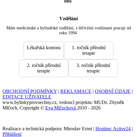
lihu
.
Vzdělání
Mám medicínské a bylinářské vzdělání, s léčivými rostlinami pracuji od
roku 1994.
Lékařská komora
1. ročník přírodní
terapie
2. ročník přírodní
3. ročník přírodní
terapie
terapie
OBCHODNÍ PODMÍNKY
|
REKLAMACE
|
OSOBNÍ ÚDAJE
|
EDITACE UŽIVATELE
www.bylinkyprovsechny.cz, vedoucí projektu: MUDr. Zbyněk
Mlčoch, Copyright ©
Eva Mlčochová
2010 - 2026
Realizace a technická podpora: Miroslav Ernst |
Hosting: Active24
|
Přihlášení