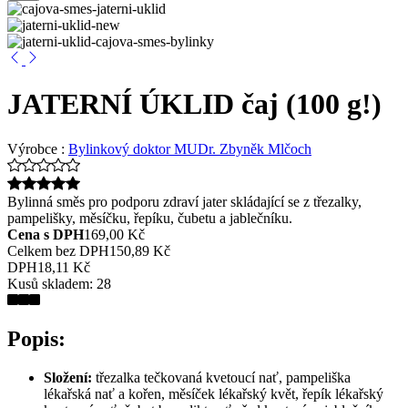
JATERNÍ ÚKLID čaj (100 g!)
Výrobce :
Bylinkový doktor MUDr. Zbyněk Mlčoch
Bylinná směs pro podporu zdraví jater skládající se z třezalky,
pampelišky, měsíčku, řepíku, čubetu a jablečníku.
Cena s DPH
169,00 Kč
Celkem bez DPH
150,89 Kč
DPH
18,11 Kč
Kusů skladem:
28
Popis:
Složení:
třezalka tečkovaná kvetoucí nať, pampeliška
lékařská nať a kořen, měsíček lékařský květ, řepík lékařský