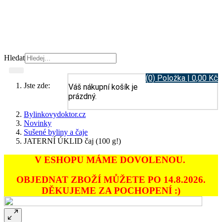
Hledat
(0) Položka | 0,00 Kč
Jste zde:
Váš nákupní košík je
prázdný.
Bylinkovydoktor.cz
Novinky
Sušené byliny a čaje
JATERNÍ ÚKLID čaj (100 g!)
V ESHOPU MÁME DOVOLENOU.
OBJEDNAT ZBOŽÍ MŮŽETE PO 14.8.2026.
DĚKUJEME ZA POCHOPENÍ :)