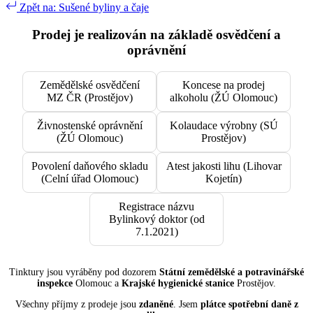
Zpět na: Sušené byliny a čaje
Prodej je realizován na základě osvědčení a
oprávnění
Zemědělské osvědčení
Koncese na prodej
MZ ČR (Prostějov)
alkoholu (ŽÚ Olomouc)
Živnostenské oprávnění
Kolaudace výrobny (SÚ
(ŽÚ Olomouc)
Prostějov)
Povolení daňového skladu
Atest jakosti lihu (Lihovar
(Celní úřad Olomouc)
Kojetín)
Registrace názvu
Bylinkový doktor (od
7.1.2021)
Tinktury jsou vyráběny pod dozorem
Státní zemědělské a potravinářské
inspekce
Olomouc a
Krajské hygienické stanice
Prostějov.
Všechny příjmy z prodeje jsou
zdaněné
. Jsem
plátce spotřební daně z