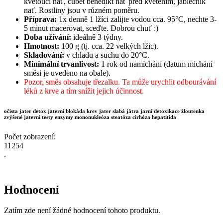
kvetoucí nať, čubet benedikt nať před kvetením, jablečník
nať. Rostliny jsou v různém poměru.
Příprava:
1x denně 1 lžíci zalijte vodou cca. 95°C, nechte 3-
5 minut macerovat, sceďte. Dobrou chuť :)
Doba užívání:
ideálně 3 týdny.
Hmotnost:
100 g (tj. cca. 22 velkých lžic).
Skladování:
v chladu a suchu do 20°C.
Minimální trvanlivost:
1 rok od namíchání (datum míchání
směsi je uvedeno na obale).
Pozor, směs obsahuje třezalku. Ta může urychlit odbourávání
léků z krve a tím snížit jejich účinnost.
očista jater detox jaterní blokáda krev jater slabá játra jarní detoxikace žloutenka
zvýšené jaterní testy enzymy mononukleóza steatóza cirhóza hepatitida
Počet zobrazení:
11254
.
Hodnocení
Zatím zde není žádné hodnocení tohoto produktu.