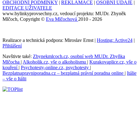
OBCHODNÍ PODMÍNKY
|
REKLAMACE
|
OSOBNÍ ÚDAJE
|
EDITACE UŽIVATELE
www.bylinkyprovsechny.cz, vedoucí projektu: MUDr. Zbyněk
Mlčoch, Copyright ©
Eva Mlčochová
2010 - 2026
Realizace a technická podpora: Miroslav Ernst |
Hosting: Active24
|
Přihlášení
Navštivte také:
Zbynekmlcoch.cz, osobní web MUDr. Zbyňka
Mlčocha
|
Alkoholik.cz, vše o alkoholismu
|
Kurakovaplice.cz, vše o
kouření
|
Psychotesty-online.cz, psychotesty
|
Bezplatnapravniporadna.cz – bezplatná právní poradna online
|
Itálie
– vše o Itálii