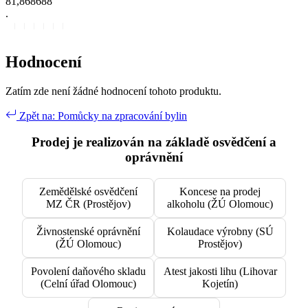
8
1
,
8
6
8
6
8
8
.
Hodnocení
Zatím zde není žádné hodnocení tohoto produktu.
Zpět na: Pomůcky na zpracování bylin
Prodej je realizován na základě osvědčení a
oprávnění
Zemědělské osvědčení
Koncese na prodej
MZ ČR (Prostějov)
alkoholu (ŽÚ Olomouc)
Živnostenské oprávnění
Kolaudace výrobny (SÚ
(ŽÚ Olomouc)
Prostějov)
Povolení daňového skladu
Atest jakosti lihu (Lihovar
(Celní úřad Olomouc)
Kojetín)