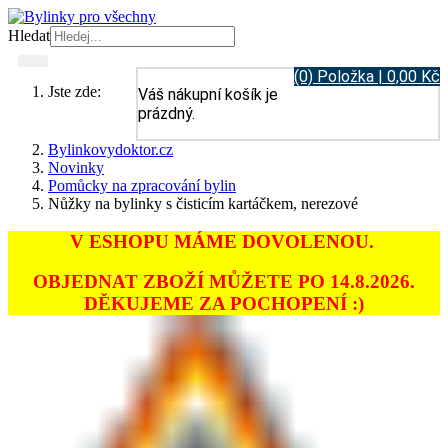
Hledat
(0) Položka | 0,00 Kč
Jste zde:
Váš nákupní košík je
prázdný.
Bylinkovydoktor.cz
Novinky
Pomůcky na zpracování bylin
Nůžky na bylinky s čisticím kartáčkem, nerezové
V ESHOPU MÁME DOVOLENOU.
OBJEDNAT ZBOŽÍ MŮŽETE PO 14.8.2026.
DĚKUJEME ZA POCHOPENÍ :)