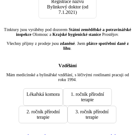
Registrace názvu
Bylinkový doktor (od
7.1.2021)
Tinktury jsou vyráběny pod dozorem
Státní zemědělské a potravinářské
inspekce
Olomouc a
Krajské hygienické stanice
Prostějov.
Všechny příjmy z prodeje jsou
zdaněné
. Jsem
plátce spotřební daně z
lihu
.
Vzdělání
Mám medicínské a bylinářské vzdělání, s léčivými rostlinami pracuji od
roku 1994.
Lékařská komora
1. ročník přírodní
terapie
2. ročník přírodní
3. ročník přírodní
terapie
terapie