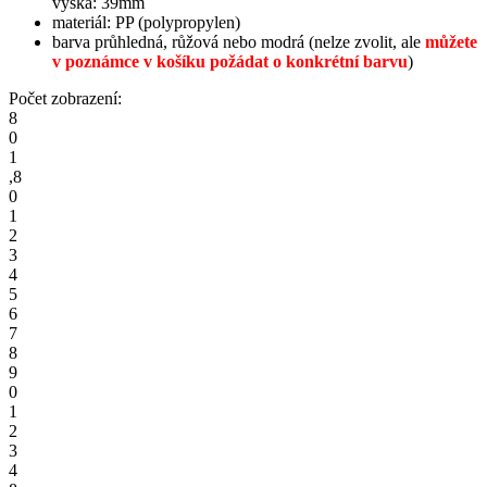
výška: 39mm
materiál: PP (polypropylen)
barva průhledná, růžová nebo modrá (nelze zvolit, ale
můžete
v poznámce v košíku požádat o konkrétní barvu
)
Počet zobrazení:
8
0
1
,
8
0
1
2
3
4
5
6
7
8
9
0
1
2
3
4