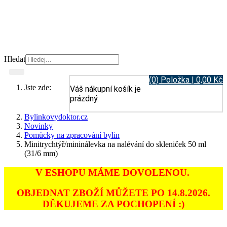
Hledat
(0) Položka | 0,00 Kč
Jste zde:
Váš nákupní košík je
prázdný.
Bylinkovydoktor.cz
Novinky
Pomůcky na zpracování bylin
Minitrychtýř/mininálevka na nalévání do skleniček 50 ml
(31/6 mm)
V ESHOPU MÁME DOVOLENOU.
OBJEDNAT ZBOŽÍ MŮŽETE PO 14.8.2026.
DĚKUJEME ZA POCHOPENÍ :)