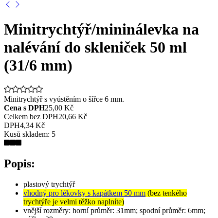
Minitrychtýř/mininálevka na
nalévání do skleniček 50 ml
(31/6 mm)
Minitrychtýř s vyústěním o šířce 6 mm.
Cena s DPH
25,00 Kč
Celkem bez DPH
20,66 Kč
DPH
4,34 Kč
Kusů skladem:
5
Popis:
plastový trychtýř
vhodný pro lékovky s kapátkem 50 mm
(bez tenkého
trychtýře je velmi těžko naplníte)
vnější rozměry: horní průměr: 31mm; spodní průměr: 6mm;