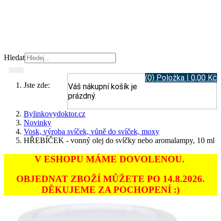
Hledat
(0) Položka | 0,00 Kč
Jste zde:
Váš nákupní košík je
prázdný.
Bylinkovydoktor.cz
Novinky
Vosk, výroba svíček, vůně do svíček, moxy
HŘEBÍČEK - vonný olej do svíčky nebo aromalampy, 10 ml
V ESHOPU MÁME DOVOLENOU.
OBJEDNAT ZBOŽÍ MŮŽETE PO 14.8.2026.
DĚKUJEME ZA POCHOPENÍ :)