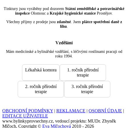
Tinktury jsou vyráběny pod dozorem
Státní zemědělské a potravinářské
inspekce
Olomouc a
Krajské hygienické stanice
Prostějov.
Všechny příjmy z prodeje jsou
zdaněné
. Jsem
plátce spotřební daně z
lihu
.
Vzdělání
Mám medicínské a bylinářské vzdělání, s léčivými rostlinami pracuji od
roku 1994.
Lékařská komora
1. ročník přírodní
terapie
2. ročník přírodní
3. ročník přírodní
terapie
terapie
OBCHODNÍ PODMÍNKY
|
REKLAMACE
|
OSOBNÍ ÚDAJE
|
EDITACE UŽIVATELE
www.bylinkyprovsechny.cz, vedoucí projektu: MUDr. Zbyněk
Mlčoch, Copyright ©
Eva Mlčochová
2010 - 2026