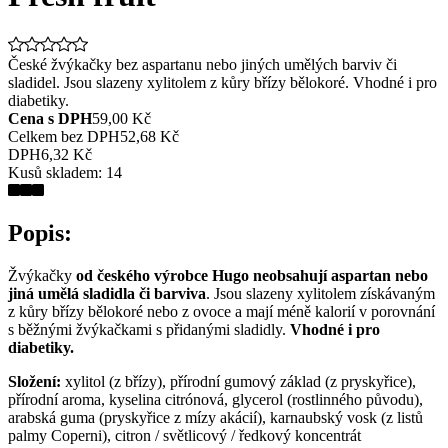
České žvýkačky bez aspartanu nebo jiných umělých barviv či
sladidel. Jsou slazeny xylitolem z kůry břízy bělokoré. Vhodné i pro
diabetiky.
Cena s DPH
59,00 Kč
Celkem bez DPH
52,68 Kč
DPH
6,32 Kč
Kusů skladem:
14
Popis:
Žvýkačky
od českého výrobce Hugo neobsahují aspartan nebo
jiná umělá sladidla či barviva
. Jsou slazeny xylitolem získávaným
z kůry břízy bělokoré nebo z ovoce a mají méně kalorií v porovnání
s běžnými žvýkačkami s přidanými sladidly.
Vhodné i pro
diabetiky.
Složení:
xylitol (z břízy), přírodní gumový základ (z pryskyřice),
přírodní aroma, kyselina citrónová, glycerol (rostlinného původu),
arabská guma (pryskyřice z mízy akácií), karnaubský vosk (z listů
palmy Coperni), citron / světlicový / ředkový koncentrát