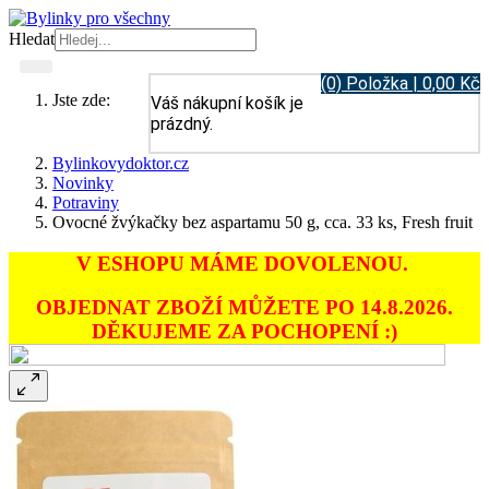
Hledat
(0) Položka | 0,00 Kč
Jste zde:
Váš nákupní košík je
prázdný.
Bylinkovydoktor.cz
Novinky
Potraviny
Ovocné žvýkačky bez aspartamu 50 g, cca. 33 ks, Fresh fruit
V ESHOPU MÁME DOVOLENOU.
OBJEDNAT ZBOŽÍ MŮŽETE PO 14.8.2026.
DĚKUJEME ZA POCHOPENÍ :)