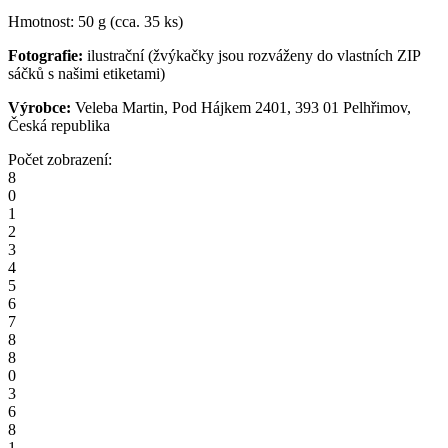
Hmotnost: 50 g (cca. 35 ks)
Fotografie:
ilustrační (žvýkačky jsou rozváženy do vlastních ZIP
sáčků s našimi etiketami)
Výrobce:
Veleba Martin, Pod Hájkem 2401, 393 01 Pelhřimov,
Česká republika
Počet zobrazení:
8
0
1
2
3
4
5
6
7
8
8
0
3
6
8
1