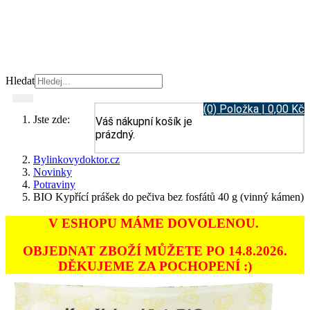
Hledat
(0) Položka | 0,00 Kč
Jste zde:
Váš nákupní košík je
prázdný.
Bylinkovydoktor.cz
Novinky
Potraviny
BIO Kypřící prášek do pečiva bez fosfátů 40 g (vinný kámen)
V ESHOPU MÁME DOVOLENOU.
OBJEDNAT ZBOŽÍ MŮŽETE PO 14.8.2026.
DĚKUJEME ZA POCHOPENÍ :)