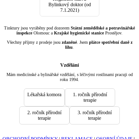
Bylinkový doktor (od
7.1.2021)
Tinktury jsou vyráběny pod dozorem
Státní zemědělské a potravinářské
inspekce
Olomouc a
Krajské hygienické stanice
Prostějov.
Všechny příjmy z prodeje jsou
zdaněné
. Jsem
plátce spotřební daně z
lihu
.
Vzdělání
Mám medicínské a bylinářské vzdělání, s léčivými rostlinami pracuji od
roku 1994.
Lékařská komora
1. ročník přírodní
terapie
2. ročník přírodní
3. ročník přírodní
terapie
terapie
OBCHODNÍ PODMÍNKY
|
REKLAMACE
|
OSOBNÍ ÚDAJE
|