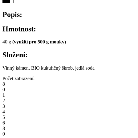
Popis:
Hmotnost:
40 g
(využití pro 500 g mouky)
Složení:
Vinný kámen, BIO kukuřičný škrob, jedlá soda
Počet zobrazení:
8
0
1
2
3
4
5
6
8
0