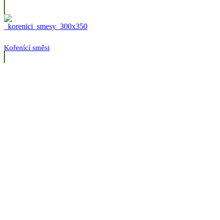
Kořenící směsi
Mňam nepravé kafééé
Obiloviny, vločky, luštěniny
Pravá káva pro požitkáře