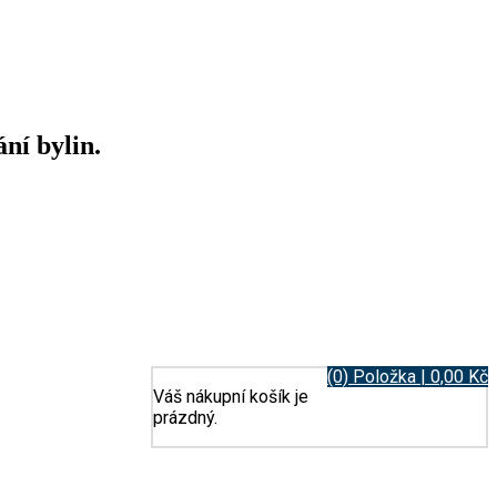
ní bylin.
(0) Položka | 0,00 Kč
Váš nákupní košík je
prázdný.