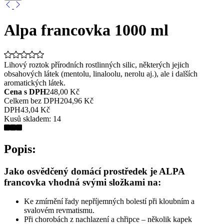
Alpa francovka 1000 ml
Lihový roztok přírodních rostlinných silic, některých jejich
obsahových látek (mentolu, linaloolu, nerolu aj.), ale i dalších
aromatických látek.
Cena s DPH
248,00 Kč
Celkem bez DPH
204,96 Kč
DPH
43,04 Kč
Kusů skladem:
14
Popis:
Jako osvědčený domácí prostředek je ALPA
francovka vhodná svými složkami na:
Ke zmírnění řady nepříjemných bolestí při kloubním a
svalovém revmatismu.
Při chorobách z nachlazení a chřipce – několik kapek