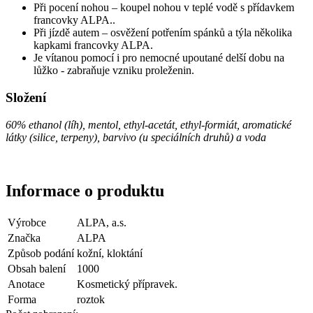
Při pocení nohou – koupel nohou v teplé vodě s přídavkem
francovky ALPA..
Při jízdě autem – osvěžení potřením spánků a týla několika
kapkami francovky ALPA.
Je vítanou pomocí i pro nemocné upoutané delší dobu na
lůžko - zabraňuje vzniku proleženin.
Složení
60% ethanol (líh), mentol, ethyl-acetát, ethyl-formiát, aromatické
látky (silice, terpeny), barvivo (u speciálních druhů) a voda
Informace o produktu
Výrobce
ALPA, a.s.
Značka
ALPA
Způsob podání
kožní, kloktání
Obsah balení
1000
Anotace
Kosmetický přípravek.
Forma
roztok