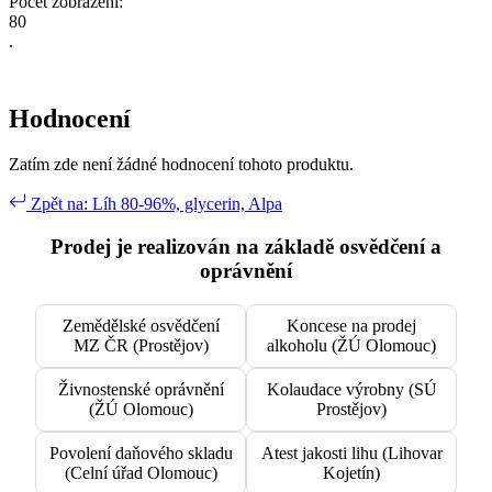
Počet zobrazení:
8
0
.
Hodnocení
Zatím zde není žádné hodnocení tohoto produktu.
Zpět na: Líh 80-96%, glycerin, Alpa
Prodej je realizován na základě osvědčení a
oprávnění
Zemědělské osvědčení
Koncese na prodej
MZ ČR (Prostějov)
alkoholu (ŽÚ Olomouc)
Živnostenské oprávnění
Kolaudace výrobny (SÚ
(ŽÚ Olomouc)
Prostějov)
Povolení daňového skladu
Atest jakosti lihu (Lihovar
(Celní úřad Olomouc)
Kojetín)