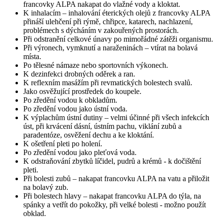
francovky ALPA nakapat do vlažné vody a kloktat.
K inhalacím – inhalování éterických olejů z francovky ALPA
přináší ulehčení při rýmě, chřipce, katarech, nachlazení,
problémech s dýcháním v zakouřených prostorách.
Při odstranění celkové únavy po mimořádné zátěži organismu.
Při výronech, vymknutí a naraženinách – vtírat na bolavá
místa.
Po tělesné námaze nebo sportovních výkonech.
K dezinfekci drobných oděrek a ran.
K reflexním masážím při revmatických bolestech svalů.
Jako osvěžující prostředek do koupele.
Po zředění vodou k obkladům.
Po zředění vodou jako ústní voda.
K výplachům ústní dutiny – velmi účinné při všech infekcích
úst, při krvácení dásní, ústním pachu, viklání zubů a
paradentóze, osvěžení dechu a ke kloktání.
K ošetření pleti po holení.
Po zředění vodou jako pleťová voda.
K odstraňování zbytků líčidel, pudrů a krémů - k dočištění
pleti.
Při bolesti zubů – nakapat francovku ALPA na vatu a přiložit
na bolavý zub.
Při bolestech hlavy – nakapat francovku ALPA do týla, na
spánky a vetřít do pokožky, při velké bolesti - možno použít
obklad.