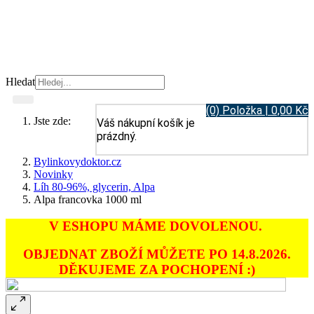
Hledat
(0) Položka | 0,00 Kč
Jste zde:
Váš nákupní košík je
prázdný.
Bylinkovydoktor.cz
Novinky
Líh 80-96%, glycerin, Alpa
Alpa francovka 1000 ml
V ESHOPU MÁME DOVOLENOU.
OBJEDNAT ZBOŽÍ MŮŽETE PO 14.8.2026.
DĚKUJEME ZA POCHOPENÍ :)