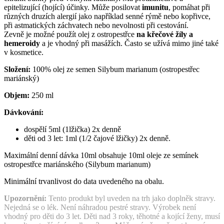
epitelizující (hojící) účinky. Může posilovat
imunitu
, pomáhat při
různých druzích alergií jako například senné rýmě nebo kopřivce,
při astmatických záchvatech nebo nevolnosti při cestování.
Zevně je možné použít olej z ostropestřce
na křečové žíly a
hemeroidy
a je vhodný při masážích. Často se užívá mimo jiné také
v kosmetice.
Složení:
100% olej ze semen Silybum marianum (ostropestřec
mariánský)
Objem:
250 ml
Dávkování:
dospělí 5ml (1lžička) 2x denně
děti od 3 let: 1ml (1/2 čajové lžičky) 2x denně.
Maximální denní dávka 10ml obsahuje 10ml oleje ze semínek
ostropestřce mariánského (Silybum marianum)
Minimální trvanlivost do data uvedeného na obalu.
Upozornění:
Tento produkt byl uveden na trh jako doplněk stravy.
Nejedná se o lék. Není náhradou pestré stravy. Výrobek není
vhodný pro děti do 3 let. Děti nad 3 roky, těhotné a kojící ženy, musí