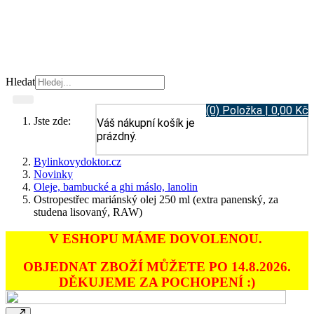
Hledat
(0) Položka | 0,00 Kč
Jste zde:
Váš nákupní košík je
prázdný.
Bylinkovydoktor.cz
Novinky
Oleje, bambucké a ghi máslo, lanolin
Ostropestřec mariánský olej 250 ml (extra panenský, za
studena lisovaný, RAW)
V ESHOPU MÁME DOVOLENOU.
OBJEDNAT ZBOŽÍ MŮŽETE PO 14.8.2026.
DĚKUJEME ZA POCHOPENÍ :)