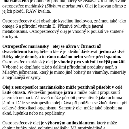
mariánského
je oblíbený produkt, který se získává z rostliny zvané
ostropestřec mariánský (
Silybum marianum
). Olej je lisován přímo z
jejích plodů. RAW kvalita.
Ostropestřecový olej obsahuje kyselinu linolovou, známou také jako
omega 6 a přírodní vitamín E. Příznivě ovlivňuje jaterní
metabolismus. Ostropestřecový olej je vhodný k použití ve studené
kuchyni.
Ostropestřec mariánský - olej se užívá v čtrnácti až
dvacetidenní kúře
,
během které je ideální dávkovat
jednu až dvě
lžičky oleje denně
,
a to
ráno nalačno nebo večer před spaním
.
Ostropestřec mariánský olej je
vhodný pro vnitřní i vnější použití
.
Výborně se doplňuje také s dalšími přírodními produkty např. s
Mladým ječmenem, který je mimo jiné bohatý na vitamíny, minerály
a nejrůznější enzymy.
Olej z ostropestřce mariánského může pozitivně působit v celé
řadě oblastí
.
Především
posiluje játra
a může bránit propuknutí
jaterních nemocí. Zároveň může působit preventivně jako ochrana
játrům. Dále se ostropestřec olej užívá při potížích se žlučníkem a při
celkové detoxikaci organismu. Samotný olej může také působit na
akné, lupénku nebo na popáleniny.
Ostropestřecový olej je
výborným antioxidantem,
který může
chránit buňky před volnými radikály. Má protizánětlivé a