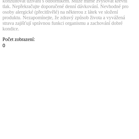
konzultovat užívání s odborníkem. Může mírně zvyšovat krevní
tlak. Nepřekračujte doporučené denní dávkování. Nevhodné pro
osoby alergické (přecitlivělé) na některou z látek ve složení
produktu. Nezapomínejte, že zdravý způsob života a vyvážená
strava zajišťují správnou funkci organismu a zachování dobré
kondice.
Počet zobrazení:
0
.
Hodnocení
Zatím zde není žádné hodnocení tohoto produktu.
Zpět na: Oleje, bambucké a ghi máslo, lanolin
Prodej je realizován na základě osvědčení a
oprávnění
Zemědělské osvědčení
Koncese na prodej
MZ ČR (Prostějov)
alkoholu (ŽÚ Olomouc)