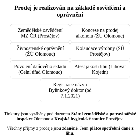
Prodej je realizován na základě osvědčení a
oprávnění
Zemědělské osvědčení
Koncese na prodej
MZ ČR (Prostějov)
alkoholu (ŽÚ Olomouc)
Živnostenské oprávnění
Kolaudace výrobny (SÚ
(ŽÚ Olomouc)
Prostějov)
Povolení daňového skladu
Atest jakosti lihu (Lihovar
(Celní úřad Olomouc)
Kojetín)
Registrace názvu
Bylinkový doktor (od
7.1.2021)
Tinktury jsou vyráběny pod dozorem
Státní zemědělské a potravinářské
inspekce
Olomouc a
Krajské hygienické stanice
Prostějov.
Všechny příjmy z prodeje jsou
zdaněné
. Jsem
plátce spotřební daně z
lihu
.