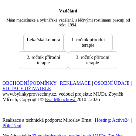
Vzdělání
Mám medicínské a bylinářské vzdělání, s léčivými rostlinami pracuji od
roku 1994.
Lékařská komora
1. ročník přírodní
terapie
2. ročník přírodní
3. ročník přírodní
terapie
terapie
OBCHODNÍ PODMÍNKY
|
REKLAMACE
|
OSOBNÍ ÚDAJE
|
EDITACE UŽIVATELE
www.bylinkyprovsechny.cz, vedoucí projektu: MUDr. Zbyněk
Mlčoch, Copyright ©
Eva Mlčochová
2010 - 2026
Realizace a technická podpora: Miroslav Ernst |
Hosting: Active24
|
Přihlášení
Navštivte také:
Zbynekmlcoch.cz, osobní web MUDr. Zbyňka