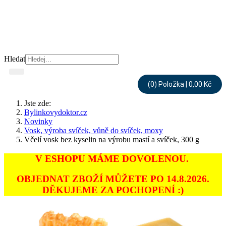
Hledat
(0) Položka | 0,00 Kč
Jste zde:
Bylinkovydoktor.cz
Novinky
Vosk, výroba svíček, vůně do svíček, moxy
Včelí vosk bez kyselin na výrobu mastí a svíček, 300 g
V ESHOPU MÁME DOVOLENOU.
OBJEDNAT ZBOŽÍ MŮŽETE PO 14.8.2026.
DĚKUJEME ZA POCHOPENÍ :)