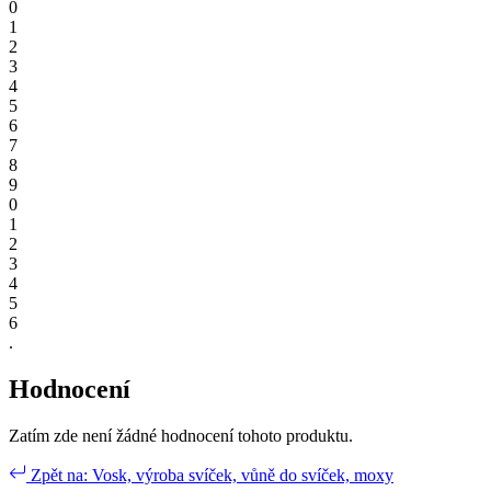
0
1
2
3
4
5
6
7
8
9
0
1
2
3
4
5
6
.
Hodnocení
Zatím zde není žádné hodnocení tohoto produktu.
Zpět na: Vosk, výroba svíček, vůně do svíček, moxy