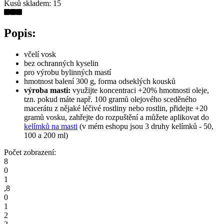
Kusů skladem:
15
Popis:
včelí vosk
bez ochranných kyselin
pro výrobu bylinných mastí
hmotnost balení 300 g, forma odseklých kousků
výroba masti:
využijte koncentraci +20% hmotnosti oleje,
tzn. pokud máte např. 100 gramů olejového sceděného
macerátu z nějaké léčivé rostliny nebo rostlin, přidejte +20
gramů vosku, zahřejte do rozpuštění a můžete aplikovat do
kelímků na masti
(v mém eshopu jsou 3 druhy kelímků - 50,
100 a 200 ml)
Počet zobrazení:
8
0
1
,
8
0
1
2