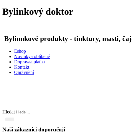
Bylinkový doktor
Bylinnkové produkty - tinktury, masti, čaj
Eshop
Novinky
a oblíbené
Doprava
a platba
Kontakt
Oprávnění
Hledat
Naši zákazníci doporučují