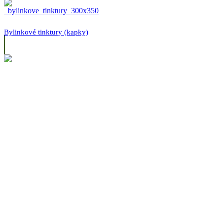
Bylinkové tinktury (kapky)
Kořenící směsi
Mňam nepravé kafééé
Obiloviny, vločky, luštěniny