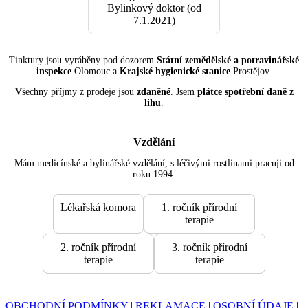
Bylinkový doktor (od
7.1.2021)
Tinktury jsou vyráběny pod dozorem
Státní zemědělské a potravinářské
inspekce
Olomouc a
Krajské hygienické stanice
Prostějov.
Všechny příjmy z prodeje jsou
zdaněné
. Jsem
plátce spotřební daně z
lihu
.
Vzdělání
Mám medicínské a bylinářské vzdělání, s léčivými rostlinami pracuji od
roku 1994.
Lékařská komora
1. ročník přírodní
terapie
2. ročník přírodní
3. ročník přírodní
terapie
terapie
OBCHODNÍ PODMÍNKY
|
REKLAMACE
|
OSOBNÍ ÚDAJE
|