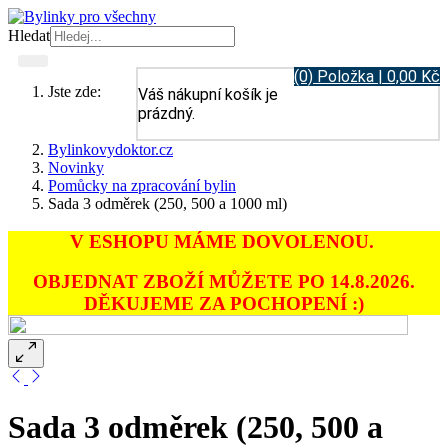
Hledat
(0) Položka | 0,00 Kč
Jste zde:
Váš nákupní košík je
prázdný.
Bylinkovydoktor.cz
Novinky
Pomůcky na zpracování bylin
Sada 3 odměrek (250, 500 a 1000 ml)
V ESHOPU MÁME DOVOLENOU.
OBJEDNAT ZBOŽÍ MŮŽETE PO 14.8.2026.
DĚKUJEME ZA POCHOPENÍ :)
Sada 3 odměrek (250, 500 a