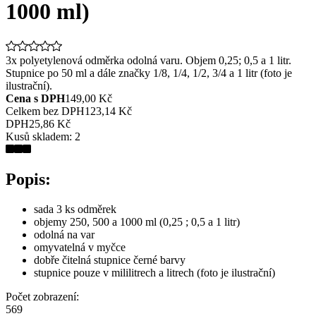
1000 ml)
3x polyetylenová odměrka odolná varu. Objem 0,25; 0,5 a 1 litr.
Stupnice po 50 ml a dále značky 1/8, 1/4, 1/2, 3/4 a 1 litr (foto je
ilustrační).
Cena s DPH
149,00 Kč
Celkem bez DPH
123,14 Kč
DPH
25,86 Kč
Kusů skladem:
2
Popis:
sada 3 ks odměrek
objemy 250, 500 a 1000 ml (0,25 ; 0,5 a 1 litr)
odolná na var
omyvatelná v myčce
dobře čitelná stupnice černé barvy
stupnice pouze v mililitrech a litrech (foto je ilustrační)
Počet zobrazení:
569